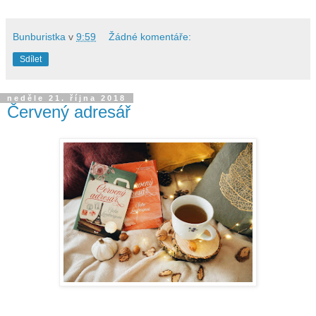
Bunburistka
v
9:59
Žádné komentáře:
Sdílet
neděle 21. října 2018
Červený adresář