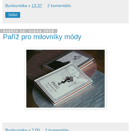
Bunburistka
v
13:37
2 komentáře:
Sdílet
neděle 12. srpna 2018
Paříž pro milovníky módy
Bunburistka
v
7:00
2 komentáře: