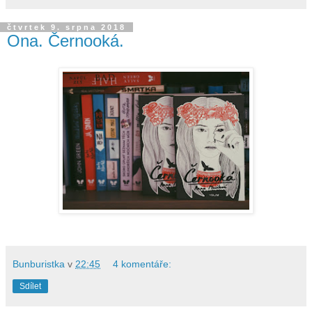
čtvrtek 9. srpna 2018
Ona. Černooká.
Bunburistka
v
22:45
4 komentáře:
Sdílet