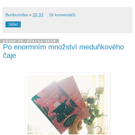
Bunburistka
v
20:33
16 komentářů:
Sdílet
pátek 30. března 2018
Po enormním množství meduňkového
čaje