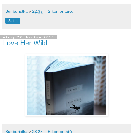
Bunburistka
v
22:37
2 komentáře:
Sdílet
úterý 22. května 2018
Love Her Wild
Bunburistka
v
23:28
6 komentářů: