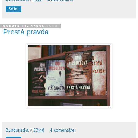
Sdílet
sobota 11. srpna 2018
Prostá pravda
Bunburistka
v
23:48
4 komentáře: