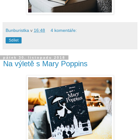
Bunburistka
v
16:48
4 komentáře:
Sdílet
pátek 30. listopadu 2018
Na výletě s Mary Poppins