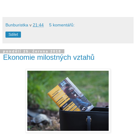
Bunburistka
v
21:44
5 komentářů:
Sdílet
pondělí 25. června 2018
Ekonomie milostných vztahů