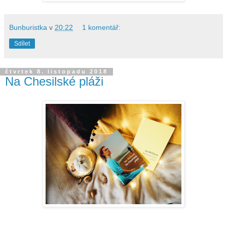
Bunburistka
v
20:22
1 komentář:
Sdílet
čtvrtek 8. listopadu 2018
Na Chesilské pláži