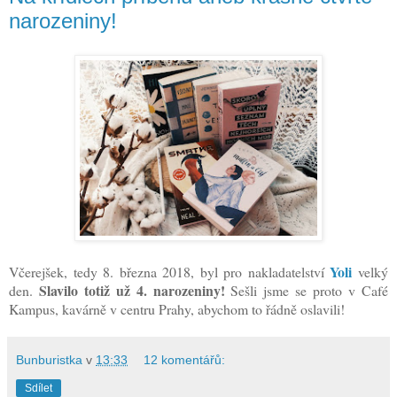
narozeniny!
Yoli
Včerejšek, tedy 8. března 2018, byl pro nakladatelství
velký
Slavilo totiž už 4. narozeniny!
den.
Sešli jsme se proto v Café
Kampus, kavárně v centru Prahy, abychom to řádně oslavili!
Bunburistka
v
13:33
12 komentářů:
Sdílet