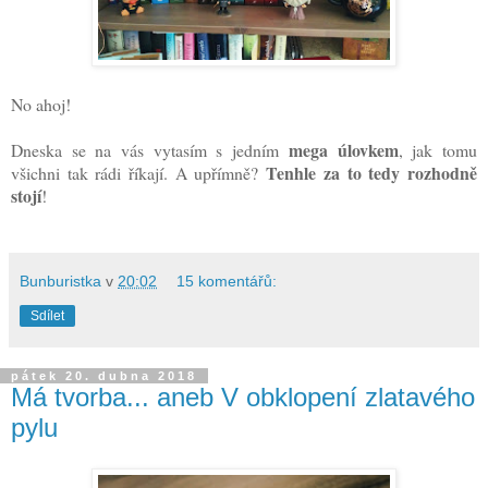
No ahoj!
mega úlovkem
Dneska se na vás vytasím s jedním
, jak tomu
Tenhle za to tedy rozhodně
všichni tak rádi říkají. A upřímně?
stojí
!
Bunburistka
v
20:02
15 komentářů:
Sdílet
pátek 20. dubna 2018
Má tvorba... aneb V obklopení zlatavého
pylu