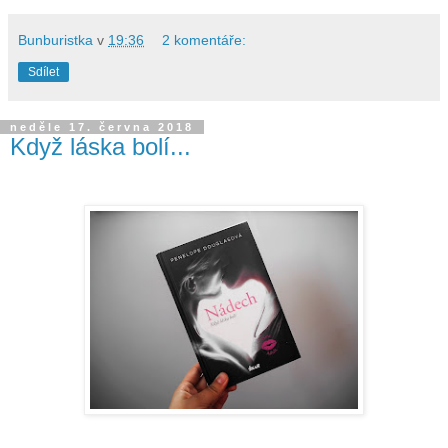
Bunburistka
v
19:36
2 komentáře:
Sdílet
neděle 17. června 2018
Když láska bolí...