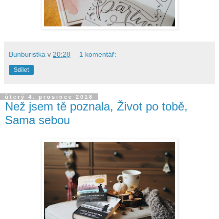
Bunburistka
v
20:28
1 komentář:
Sdílet
úterý 4. prosince 2018
Než jsem tě poznala, Život po tobě,
Sama sebou