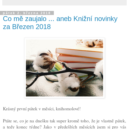
pátek 2. března 2018
Co mě zaujalo ... aneb Knižní novinky
za Březen 2018
Krásný první pátek v měsíci, knihomolové!
Ptáte se, co je na dnešku tak super kromě toho, že je vlastně pátek,
a tedy konec týdne? Jako v předešlých měsících jsem si pro vás