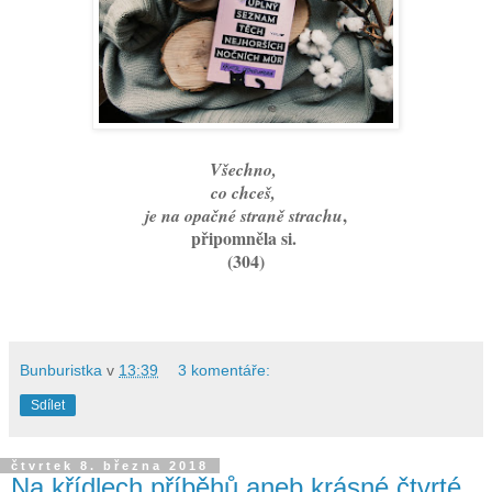
Všechno,
co chceš,
,
je na opačné straně strachu
připomněla si.
(304)
Bunburistka
v
13:39
3 komentáře:
Sdílet
čtvrtek 8. března 2018
Na křídlech příběhů aneb krásné čtvrté