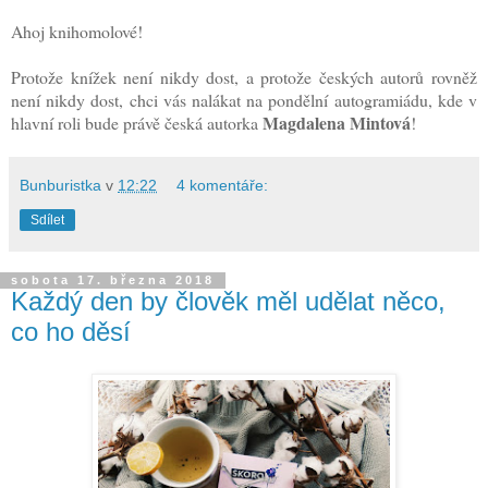
Ahoj knihomolové!
Protože knížek není nikdy dost, a protože českých autorů rovněž
není nikdy dost, chci vás nalákat na pondělní autogramiádu, kde v
Magdalena Mintová
hlavní roli bude právě česká autorka
!
Bunburistka
v
12:22
4 komentáře:
Sdílet
sobota 17. března 2018
Každý den by člověk měl udělat něco,
co ho děsí