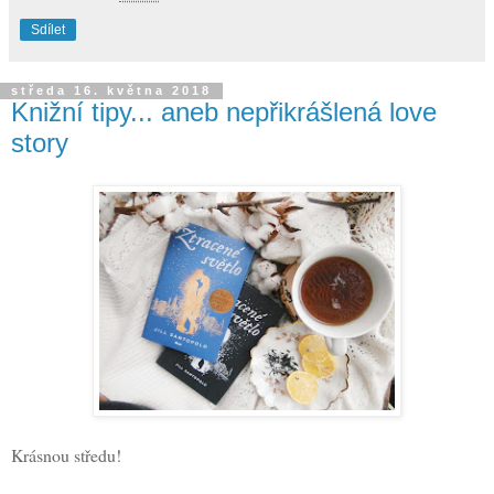
Sdílet
středa 16. května 2018
Knižní tipy... aneb nepřikrášlená love
story
Krásnou středu!