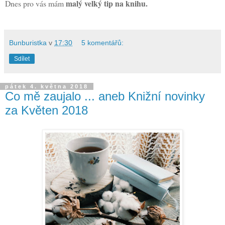
malý velký tip na knihu.
Dnes pro vás mám
Bunburistka
v
17:30
5 komentářů:
Sdílet
pátek 4. května 2018
Co mě zaujalo ... aneb Knižní novinky
za Květen 2018