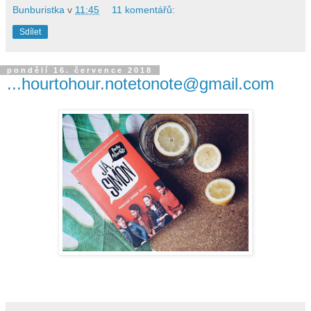
Bunburistka
v
11:45
11 komentářů:
Sdílet
pondělí 16. července 2018
...hourtohour.notetonote@gmail.com