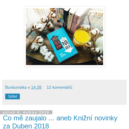
Bunburistka
v
14:28
12 komentářů:
Sdílet
pátek 6. dubna 2018
Co mě zaujalo ... aneb Knižní novinky
za Duben 2018