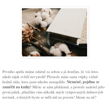
Prvního apríla máme zdárně za sebou a já doufám, že vás letos
nikdo nijak zvlášť nevytrolil! Přestože mám sama vtípky vážně
Nicméně, pojďme se
hodně ráda, letos jsem nikoho nenapálila.
zaměřit na knihy!
Měsíc se nám překlenul, a protože nadešel jeho
první pátek, přináším vám několik mých vytipovaných dubnových
novinek, u kterých byste se měli mít na pozoru! Jdeme na ně?