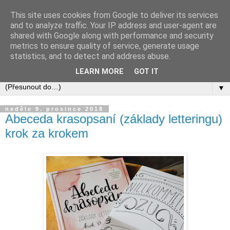
This site uses cookies from Google to deliver its services
and to analyze traffic. Your IP address and user-agent are
shared with Google along with performance and security
metrics to ensure quality of service, generate usage
statistics, and to detect and address abuse.
LEARN MORE
GOT IT
▼
neděle 9. prosince 2018
Abeceda krasopsaní (základy letteringu)
krok za krokem