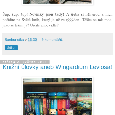
Novinky jsou tady!
Šup, šup, šup!
A třeba si některou z nich
pořídíte na Světě knih, který je už za týýýden! Těšíte se tak moc,
jako se těším já? Určitě ano, viďte?
Bunburistka
v
16:30
9 komentářů:
Sdílet
středa 2. května 2018
Knižní úlovky aneb Wingardium Leviosa!