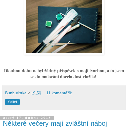
Dlouhou dobu nebyl žádný příspěvek s mojí tvorbou, a to jsem
se do malování docela dost vložila!
Bunburistka
v
19:50
11 komentářů:
Sdílet
úterý 17. dubna 2018
Některé večery mají zvláštní náboj