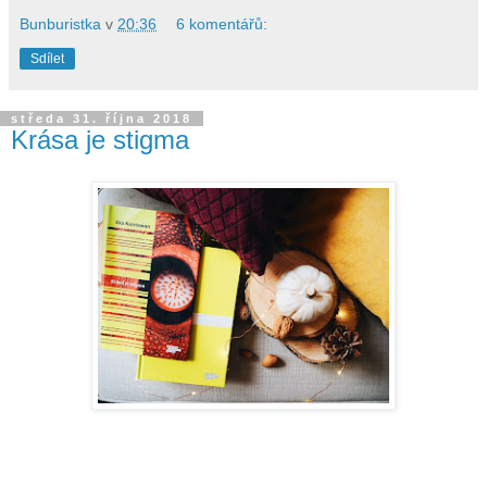
Bunburistka
v
20:36
6 komentářů:
Sdílet
středa 31. října 2018
Krása je stigma