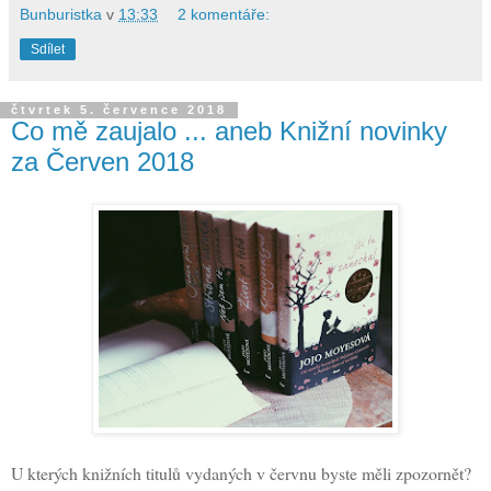
Bunburistka
v
13:33
2 komentáře:
Sdílet
čtvrtek 5. července 2018
Co mě zaujalo ... aneb Knižní novinky
za Červen 2018
U kterých knižních titulů vydaných v červnu byste měli zpozornět?