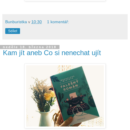
Bunburistka
v
10:30
1 komentář:
Sdílet
neděle 18. března 2018
Kam jít aneb Co si nenechat ujít