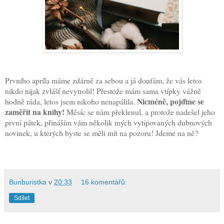
Prvního apríla máme zdárně za sebou a já doufám, že vás letos
nikdo nijak zvlášť nevytrolil! Přestože mám sama vtípky vážně
Nicméně, pojďme se
hodně ráda, letos jsem nikoho nenapálila.
zaměřit na knihy!
Měsíc se nám překlenul, a protože nadešel jeho
první pátek, přináším vám několik mých vytipovaných dubnových
novinek, u kterých byste se měli mít na pozoru! Jdeme na ně?
Bunburistka
v
20:33
16 komentářů:
Sdílet