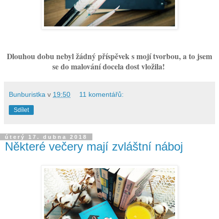
Dlouhou dobu nebyl žádný příspěvek s mojí tvorbou, a to jsem
se do malování docela dost vložila!
Bunburistka
v
19:50
11 komentářů:
Sdílet
úterý 17. dubna 2018
Některé večery mají zvláštní náboj