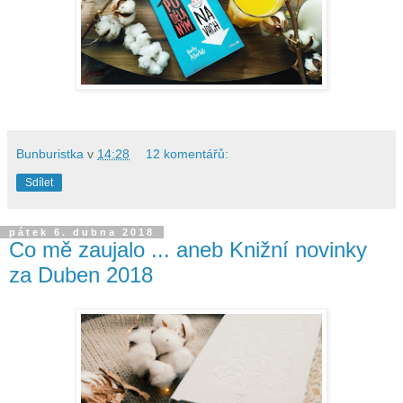
Bunburistka
v
14:28
12 komentářů:
Sdílet
pátek 6. dubna 2018
Co mě zaujalo ... aneb Knižní novinky
za Duben 2018