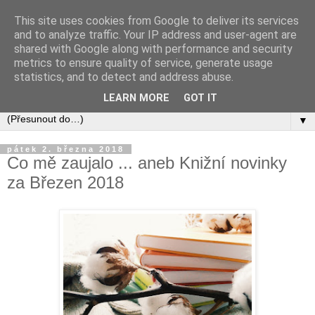
This site uses cookies from Google to deliver its services
and to analyze traffic. Your IP address and user-agent are
shared with Google along with performance and security
metrics to ensure quality of service, generate usage
statistics, and to detect and address abuse.
LEARN MORE
GOT IT
▼
pátek 2. března 2018
Co mě zaujalo ... aneb Knižní novinky
za Březen 2018