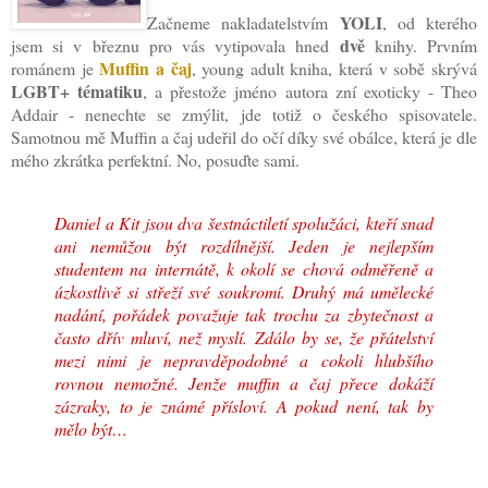
YOLI
Začneme nakladatelstvím
, od kterého
dvě
jsem si v březnu pro vás vytipovala hned
knihy. Prvním
Muffin a čaj
románem je
, young adult kniha, která v sobě skrývá
LGBT+ tématiku
, a přestože jméno autora zní exoticky - Theo
Addair - nenechte se zmýlit, jde totiž o českého spisovatele.
Samotnou mě Muffin a čaj udeřil do očí díky své obálce, která je dle
mého zkrátka perfektní. No, posuďte sami.
Daniel a Kit jsou dva šestnáctiletí spolužáci, kteří snad
ani nemůžou být rozdílnější. Jeden je nejlepším
studentem na internátě, k okolí se chová odměřeně a
úzkostlivě si střeží své soukromí. Druhý má umělecké
nadání, pořádek považuje tak trochu za zbytečnost a
často dřív mluví, než myslí.
Zdálo by se, že přátelství
mezi nimi je nepravděpodobné a cokoli hlubšího
rovnou nemožné. Jenže muffin a čaj přece dokáží
zázraky, to je zná
mé přísloví. A pokud není, tak by
mělo být…