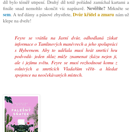
díl bylo téměř utrpení. Druhý díl totiž pořádně zamíchal kartami a
Nevěříte?
finále snad nemohlo skončit víc napínavě.
Mrkněte se
sem
Dvůr křídel a zmaru
. A teď dámy a pánové zbystřete,
nám už
klepe na dveře!
Feyre se vrátila na Jarní dvůr, odhodlaná získat
informace o Tamlinových manévrech a jeho spolupráci
s Hybernem. Aby to udělala musí hrát smrtící hru
podvodů- jeden skluz může znamenat zkázu nejen ji,
ale i jejímu světu. Feyre se musí rozhodnout komu z
oslnivých a smrtících Vladařům věřit- a hledat
spojence na neočekávaných místech.