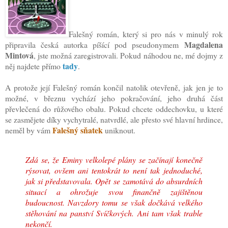
Falešný román, který si pro nás v minulý rok
Magdalena
připravila česká autorka píšící pod pseudonymem
Mintová
, jste možná zaregistrovali. Pokud náhodou ne, mé dojmy z
tady
něj najdete přímo
.
A protože její Falešný román končil natolik otevřeně, jak jen je to
možné, v březnu vychází jeho pokračování, jeho druhá část
převlečená do růžového obalu. Pokud chcete oddechovku, u které
se zasmějete díky vychytralé, natvrdlé, ale přesto své hlavní hrdince,
Falešný sňatek
neměl by vám
uniknout.
Zdá se, že Eminy velkolepé plány se začínají konečně
rýsovat, ovšem ani tentokrát to není tak jednoduché,
jak si představovala. Opět se zamotává do absurdních
situací a ohrožuje svou finančně zajištěnou
budoucnost. Navzdory tomu se však dočkává velkého
stěhování na panství Svíčkových. Ani tam však trable
nekončí.