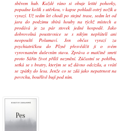
sběrem hub. Každé ráno si obuje letité pohorky,
popadne košík s utěrkou, v kapse pohladí ostrý nožík a
vyrazí. Už sedm let chodí po stejné trase, sedm let od
jara do podzimu sbírá houby na týchž místech a
prodává je za pár stovek jedné hospodě. Jako
dobrovolná poustevnice se s nikým nepřátelí ani
neopouští Pošumaví. Jen občas vyrazí za
psychiatričkou do Plzně přesvědčit ji o svém
vyrovnaném duševním stavu.
Zpráva o matčině smrti
proto Sářin život příliš nezmění. Zúčastní se pohřbu,
setká se s bratry, kterým se už dávno odcizila, a vrátí
se zpátky do lesa. Jenže co se zdá jako nepatrnost na
povrchu, bouřlivě bují pod ním.