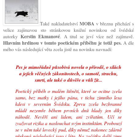
MOBA
Také nakladatelství
v březnu přichází s
velice zajímavou sto stránkovou knižní novinkou od švédské
Kerstin Ekmanové
autorky
. A titul se jeví více než zajímavě.
Hlavním hrdinou v tomto poetickém příběhu je totiž pes.
A dle
mého vás následující věta zcela jistě na novinku navnadí:
Pes je mimořádně působivá novela o přírodě, o silách
a jejích věčných zákonitostech, o samotě, strachu,
smrti, ale také o důvěře a vůli žít...
Poetický příběh o malém štěněti, které se ocitne zcela
samo, bez matky i jejího pána, v tichu zimního lesa
kdesi v severním Švédsku. Zprvu zcela bezbranné
mládě nezemře během prvních dnů hlady jen díky
náhodě. Nevěří ani lidem, ani zvířatům. Učí se
zvažovat rizika a naslouchat svým instinktům. Probouzí
se v něm také lovecký pud, díky němuž nakonec zdárně
překoná následující jaro i léto. Na začátku další zimy