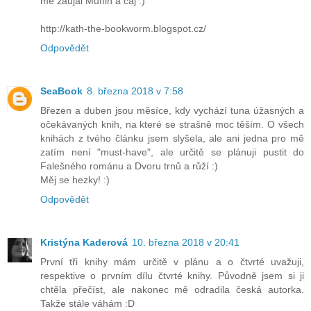
mě zaujal Muffin a čaj :)
http://kath-the-bookworm.blogspot.cz/
Odpovědět
SeaBook
8. března 2018 v 7:58
Březen a duben jsou měsíce, kdy vychází tuna úžasných a
očekávaných knih, na které se strašně moc těším. O všech
knihách z tvého článku jsem slyšela, ale ani jedna pro mě
zatím není "must-have", ale určitě se plánuji pustit do
Falešného románu a Dvoru trnů a růží :)
Měj se hezky! :)
Odpovědět
Kristýna Kaderová
10. března 2018 v 20:41
První tři knihy mám určitě v plánu a o čtvrté uvažuji,
respektive o prvním dílu čtvrté knihy. Původně jsem si ji
chtěla přečíst, ale nakonec mě odradila česká autorka.
Takže stále váhám :D