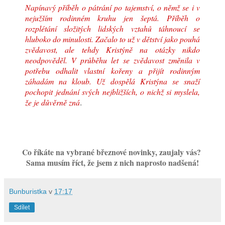
Napínavý příběh o pátrání po tajemství, o němž se i v
nejužším rodinném kruhu jen šeptá. Příběh o
rozplétání složitých lidských vztahů táhnoucí se
hluboko do minulosti. Začalo to už v dětství jako pouhá
zvědavost, ale tehdy Kristýně na otázky nikdo
neodpověděl. V průběhu let se zvědavost změnila v
potřebu odhalit vlastní kořeny a přijít rodinným
záhadám na kloub. Už dospělá Kristýna se snaží
pochopit jednání svých nejbližších, o nichž si myslela,
že je důvěrně zná
.
Co říkáte na vybrané březnové novinky, zaujaly vás?
Sama musím říct, že jsem z nich naprosto nadšená!
Bunburistka
v
17:17
Sdílet