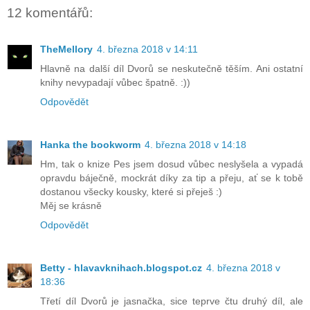
12 komentářů:
TheMellory
4. března 2018 v 14:11
Hlavně na další díl Dvorů se neskutečně těším. Ani ostatní
knihy nevypadají vůbec špatně. :))
Odpovědět
Hanka the bookworm
4. března 2018 v 14:18
Hm, tak o knize Pes jsem dosud vůbec neslyšela a vypadá
opravdu báječně, mockrát díky za tip a přeju, ať se k tobě
dostanou všecky kousky, které si přeješ :)
Měj se krásně
Odpovědět
Betty - hlavavknihach.blogspot.cz
4. března 2018 v
18:36
Třetí díl Dvorů je jasnačka, sice teprve čtu druhý díl, ale