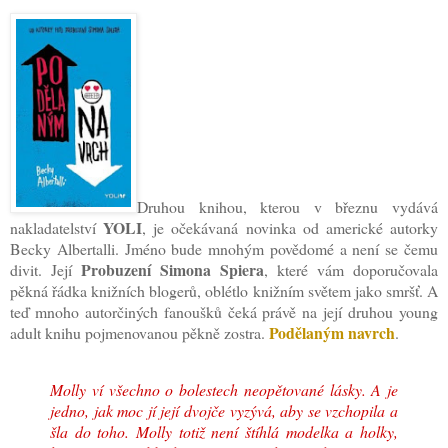
Druhou knihou, kterou v březnu vydává
YOLI
nakladatelství
, je očekávaná novinka od americké autorky
Becky Albertalli. Jméno bude mnohým povědomé a není se čemu
Probuzení Simona Spiera
divit. Její
, které vám doporučovala
pěkná řádka knižních blogerů, oblétlo knižním světem jako smršť. A
teď mnoho autorčiných fanoušků čeká právě na její druhou young
Podělaným navrch
adult knihu pojmenovanou pěkně zostra.
.
Molly ví všechno o bolestech neopětované lásky. A je
jedno, jak moc jí její dvojče vyzývá, aby se vzchopila a
šla do toho. Molly totiž není štíhlá modelka a holky,