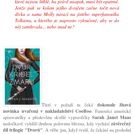
které nejsou štíhlé, ba právě naopak, musí být opatrné.
Jenže pak se kolem jejího dvojčete začne točit nová
dívka a sama Molly narazí na jistého superfanouška
Tolkiena, u kterého je naprosto vyloučené, aby se do
něj zamilovala... nebo snad ne?
dokonale žhavá
Třetí v pořadí tu čeká
novinka uvařená v nakladatelství CooBoo
. Fanoušci americké
Sarah Janet Maas
spisovatelky a především skvělé vypravěčky
závěrečný
nedočkavě vyhlíží druhou polovinu března, kdy vychází
díl trilogie "Dvorů"
. A věřte jim, když tvrdí, že čekání na poslední