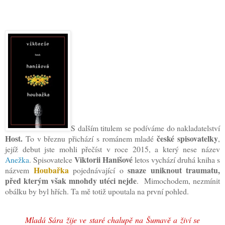
S dalším titulem se podíváme do nakladatelství
Host.
české spisovatelky
To v březnu přichází s románem mladé
,
jejíž debut jste mohli přečíst v roce 2015, a který nese název
Viktorii Hanišové
Anežka
. Spisovatelce
letos vychází druhá kniha s
Houbařka
snaze uniknout traumatu,
názvem
pojednávající o
před kterým však mnohdy utéci nejde
. Mimochodem, nezmínit
obálku by byl hřích. Ta mě totiž upoutala na první pohled.
Mladá Sára žije ve staré chalupě na Šumavě a živí se