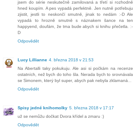
jsem do série neskutečně zamilovaná a třetí si rozhodně
hned koupím. A pes vypadá perfektně. Jen nutně potřebuju
zjistit, jestli to neskončí smutně, jinak to nedám :-D Ale
vypadá to hrozně smutně s náznakem šance na ten
happyend, doufám, že tma bude abych si knihu přečetla. :-
D
Odpovědět
Lucy Lillianne
4. března 2018 v 21:53
Na Abertalli taky pokukuju. Ale asi si počkám na recenze
ostatních, než bych do toho šla. Nerada bych to srovnávala
se Simonem, který byl super, abych pak nebyla zklamaná...
Odpovědět
Spisy jedné knihomolky
5. března 2018 v 17:17
už se nemůžu dočkat Dvora křídel a zmaru :)
Odpovědět