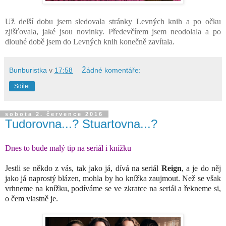
Už delší dobu jsem sledovala stránky Levných knih a po očku
zjišťovala, jaké jsou novinky. Předevčírem jsem neodolala a po
dlouhé době jsem do Levných knih konečně zavítala.
Bunburistka
v
17:58
Žádné komentáře:
Sdílet
sobota 2. července 2016
Tudorovna...? Stuartovna...?
Dnes to bude malý tip na seriál i knížku
Jestli se někdo z vás, tak jako já, dívá na seriál
Reign
, a je do něj
jako já naprostý blázen, mohla by ho knížka zaujmout.
Než se však
vrhneme na knížku, podíváme se ve zkratce na seriál a řekneme si,
o čem vlastně je.