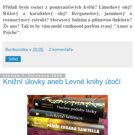
Přidali byste esenci z pomerančových květů? Limetkový olej?
Růžový a karafiátový olej? Bergamotový, jasmínový a
rozmarýnový extrakt? Storaxový balzám a pižmovou tinkturu?
Že ano? Tak to by vám mohl vzniknout parfém zvaný "Amor a
Psýché".
Bunburistka
v
20:05
2 komentáře:
Sdílet
čtvrtek 7. července 2016
Knižní úlovky aneb Levné knihy útočí