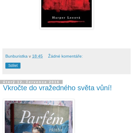
Bunburistka
v
18:45
Žádné komentáře:
Sdílet
úterý 12. července 2016
Vkročte do vražedného světa vůní!