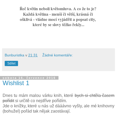
Řeč květin neboli květomluva. A co že to je?
Každá květina - menší či větší, krásná či
ošklivá - vládne mocí vyjádřit a popsat city,
které by se slovy těžko řekly...
Bunburistka
v
21:31
Žádné komentáře:
Sdílet
sobota 16. července 2016
Wishlist 1
Dnes tu mám malou várku knih, které
bych si chtěla časem
pořídit
si určitě co nejdříve pořídím.
Jde o knížky, které u nás už dááávno vyšly, ale mé knihovny
(bohužel) pořád tak nějak zaostávají.