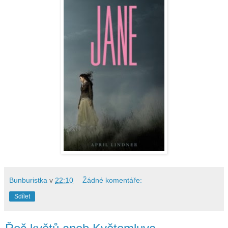
Bunburistka
v
22:10
Žádné komentáře:
Sdílet