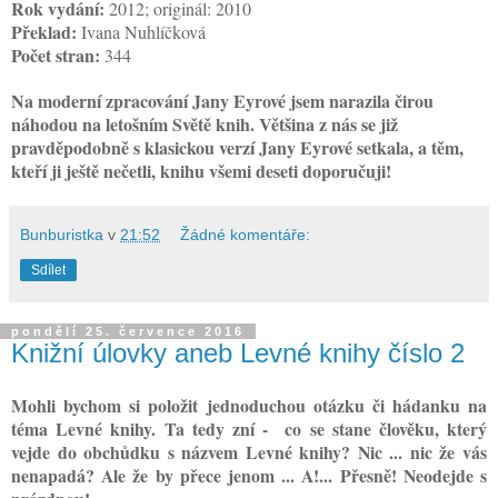
Rok vydání:
2012; originál: 2010
Překlad:
Ivana Nuhlíčková
Počet stran:
344
Na moderní zpracování Jany Eyrové jsem narazila čirou
náhodou na letošním Světě knih. Většina z nás se již
pravděpodobně s klasickou verzí Jany Eyrové setkala, a těm,
kteří ji ještě nečetli, knihu všemi deseti doporučuji!
Bunburistka
v
21:52
Žádné komentáře:
Sdílet
pondělí 25. července 2016
Knižní úlovky aneb Levné knihy číslo 2
Mohli bychom si položit jednoduchou otázku či hádanku na
téma Levné knihy. Ta tedy zní - co se stane člověku, který
vejde do obchůdku s názvem Levné knihy? Nic ... nic že vás
nenapadá? Ale že by přece jenom ... A!... Přesně! Neodejde s