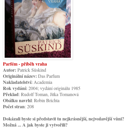
Parfém - příběh vraha
Autor:
Patrick Süskind
Originální název:
Das Parfum
Nakladatelství:
Academia
Rok vydání:
2004; vydání originálu 1985
Překlad
: Rudolf Toman, Jitka Tomanová
Obálku navrhl
: Robin Brichta
Počet stran
: 208
Dokázali byste si představit tu nejkrásnější, nejvoňavější vůni?
Možná ... A jak byste ji vytvořili?