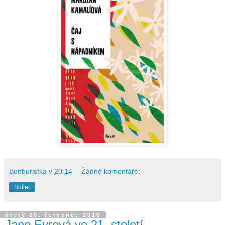
Bunburistka
v
20:14
Žádné komentáře:
Sdílet
úterý 26. července 2016
Jane Eyrová ve 21. století