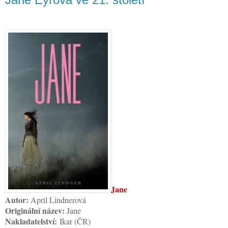
Jane
Autor:
April Lindnerová
Originální název:
Jane
Nakladatelství:
Ikar (ČR)