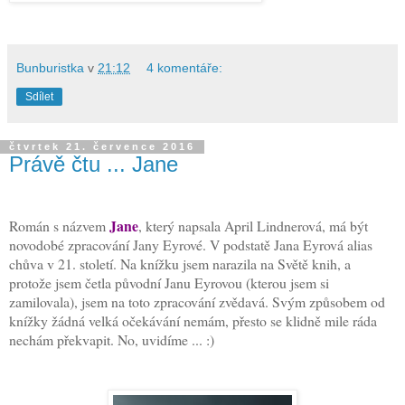
Bunburistka
v
21:12
4 komentáře:
Sdílet
čtvrtek 21. července 2016
Právě čtu ... Jane
Jane
Román s názvem
, který napsala April Lindnerová, má být
novodobé zpracování Jany Eyrové. V podstatě Jana Eyrová alias
chůva v 21. století. Na knížku jsem narazila na Světě knih, a
protože jsem četla původní Janu Eyrovou (kterou jsem si
zamilovala), jsem na toto zpracování zvědavá. Svým způsobem od
knížky žádná velká očekávání nemám, přesto se klidně mile ráda
nechám překvapit. No, uvidíme ... :)