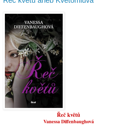
Řeč květů aneb Květomluva
Řeč květů
Vanessa Diffenbaughová