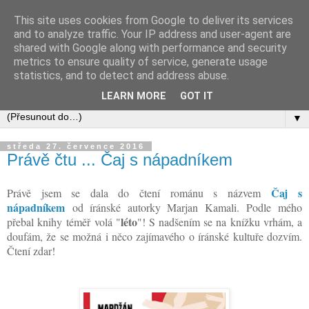
This site uses cookies from Google to deliver its services
and to analyze traffic. Your IP address and user-agent are
shared with Google along with performance and security
metrics to ensure quality of service, generate usage
statistics, and to detect and address abuse.
LEARN MORE
GOT IT
▼
středa 27. července 2016
Právě čtu ... Čaj s nápadníkem
Čaj s
Právě jsem se dala do čtení románu s názvem
nápadníkem
od íránské autorky Marjan Kamali. Podle mého
léto
přebal knihy téměř volá "
"! S nadšením se na knížku vrhám, a
doufám, že se možná i něco zajímavého o íránské kultuře dozvím.
Čtení zdar!