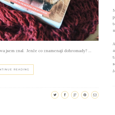
N
p
t
n
A
a
ova jsem znal. Jenže co znamenají dohromady? ...
t
s
NTINUE READING
b