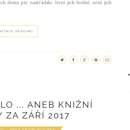
ich doma pár nastřádalo. Není jich hodně, není jich
NTINUE READING
O ... ANEB KNIŽNÍ
 ZA ZÁŘÍ 2017
O ... ANEB KNIŽNÍ NOVINKY