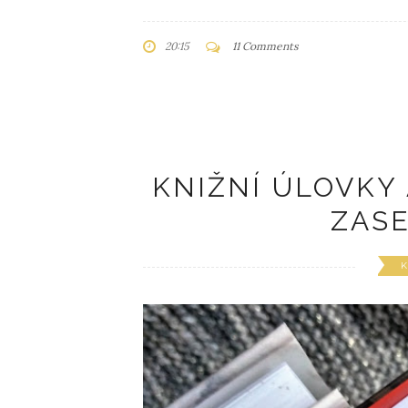
20:15
11 Comments
KNIŽNÍ ÚLOVKY 
ZASE
K