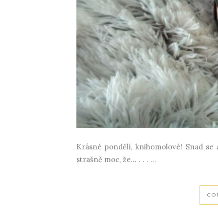
Krásné pondělí, knihomolové! Snad se an
strašně moc, že... . . . ...
CO