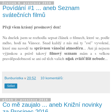
čtvrtek 8. prosince 2016
Povídání #1 ... aneb Seznam
svátečních filmů
Přeji všem krásný prosincový den!
Na dnešek jsem se rozhodla sepsat článek o filmech, které se, podle
mého, hodí na Vánoce. Snad každý z nás má ty "své" vyvolené,
správnou vánoční atmosféru
které mu navodí tu
... Ani já nejsem
filmový seznam
výjimkou a právě takový
mám a s velkou
nijak zvlášť lišit nebude
pravděpodobností se ani od těch vašich
...
Bunburistka
v
20:52
10 komentářů:
Sdílet
pátek 2. prosince 2016
Co mě zaujalo ... aneb Knižní novinky
za Prosinec 2016