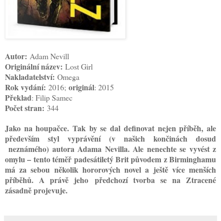
Autor:
Adam Nevill
Originální název:
Lost Girl
Nakladatelství:
Omega
Rok vydání:
originál
2016;
: 2015
Překlad
: Filip Samec
Počet stran:
344
Jako na houpačce. Tak by se dal definovat nejen příběh, ale
především styl vyprávění (v našich končinách dosud
neznámého) autora Adama Nevilla. Ale nenechte se vyvést z
omylu – tento téměř padesátiletý Brit původem z Birminghamu
má za sebou několik hororových novel a ještě více menších
příběhů. A právě jeho předchozí tvorba se na Ztracené
zásadně projevuje.