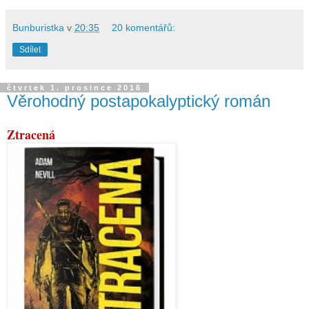
Bunburistka
v
20:35
20 komentářů:
Sdílet
čtvrtek 1. prosince 2016
Věrohodný postapokalyptický román
Ztracená