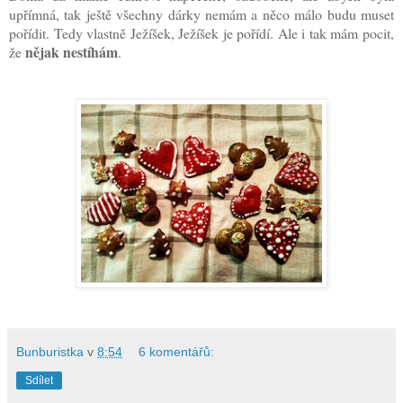
upřímná, tak ještě všechny dárky nemám a něco málo budu muset
pořídit. Tedy vlastně Ježíšek, Ježíšek je pořídí. Ale i tak mám pocit,
nějak nestíhám
že
.
Bunburistka
v
8:54
6 komentářů:
Sdílet