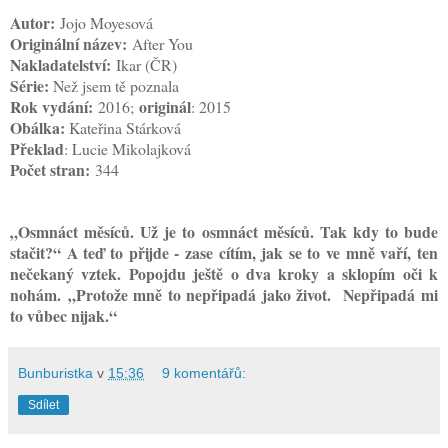
Autor:
Jojo Moyesová
Originální název:
After You
Nakladatelství:
Ikar (ČR)
Série:
Než jsem tě poznala
Rok vydání:
originál
2016;
: 2015
Obálka:
Kateřina Stárková
Překlad
: Lucie Mikolajková
Počet stran:
344
„Osmnáct měsíců. Už je to osmnáct měsíců. Tak kdy to bude
stačit?“ A teď to přijde - zase cítím, jak se to ve mně vaří, ten
nečekaný vztek. Popojdu ještě o dva kroky a sklopím oči k
nohám.
„Protože mně to nepřipadá jako život. Nepřipadá mi
to vůbec nijak.
“
Bunburistka
v
15:36
9 komentářů:
Sdílet