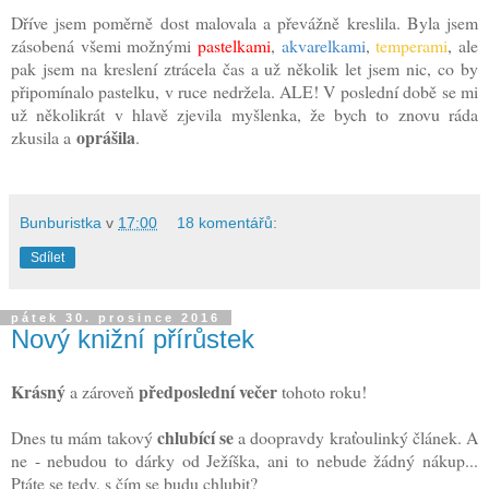
Dříve jsem poměrně dost malovala a převážně kreslila. Byla jsem
zásobená všemi možnými
pastelkami
,
akvarelkami
,
temperami
, ale
pak jsem na kreslení ztrácela čas a už několik let jsem nic, co by
připomínalo pastelku, v ruce nedržela. ALE! V poslední době se mi
už několikrát v hlavě zjevila myšlenka, že bych to znovu ráda
oprášila
zkusila a
.
Bunburistka
v
17:00
18 komentářů:
Sdílet
pátek 30. prosince 2016
Nový knižní přírůstek
Krásný
předposlední večer
a zároveň
tohoto roku!
chlubící se
Dnes tu mám takový
a doopravdy kraťoulinký článek. A
ne - nebudou to dárky od Ježíška, ani to nebude žádný nákup...
Ptáte se tedy, s čím se budu chlubit?