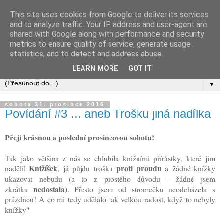
This site uses cookies from Google to deliver its services
and to analyze traffic. Your IP address and user-agent are
shared with Google along with performance and security
metrics to ensure quality of service, generate usage
statistics, and to detect and address abuse.
LEARN MORE
GOT IT
▼
sobota 31. prosince 2016
Povídání #3 ... aneb Trošku jiná nadílka
Přeji krásnou a poslední prosincovou sobotu!
Tak jako většina z nás se chlubila knižními přírůstky, které jim
Knižíšek
proti proudu
nadělil
, já půjdu trošku
a žádné knížky
ukazovat nebudu (a to z prostého důvodu - žádné jsem
nedostala
zkrátka
). Přesto jsem od stromečku neodcházela s
prázdnou! A co mi tedy udělalo tak velkou radost, když to nebyly
knížky?