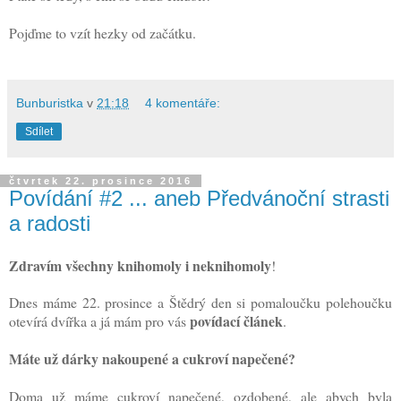
Pojďme to vzít hezky od začátku.
Bunburistka
v
21:18
4 komentáře:
Sdílet
čtvrtek 22. prosince 2016
Povídání #2 ... aneb Předvánoční strasti
a radosti
Zdravím všechny knihomoly i neknihomoly
!
Dnes máme 22. prosince a Štědrý den si pomaloučku polehoučku
povídací článek
otevírá dvířka a já mám pro vás
.
Máte už dárky nakoupené a cukroví napečené?
Doma už máme cukroví napečené, ozdobené, ale abych byla