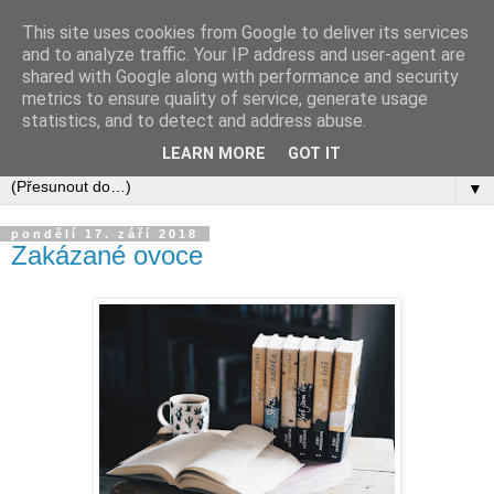
This site uses cookies from Google to deliver its services
and to analyze traffic. Your IP address and user-agent are
shared with Google along with performance and security
metrics to ensure quality of service, generate usage
statistics, and to detect and address abuse.
LEARN MORE
GOT IT
▼
pondělí 17. září 2018
Zakázané ovoce