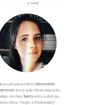
O MNĚ
koro pětadvacetiletý
introvertní
xtrovert
, který stále hledá sám sebe,
iluje všechny
barvy
světa a slyší na
méno Bára.
Vítejte u Bunburistky!