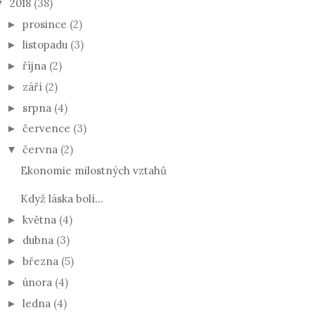
2018
(38)
▼
prosince
(2)
►
listopadu
(3)
►
října
(2)
►
září
(2)
►
srpna
(4)
►
července
(3)
►
června
(2)
▼
Ekonomie milostných vztahů
Když láska bolí...
května
(4)
►
dubna
(3)
►
března
(5)
►
února
(4)
►
ledna
(4)
►