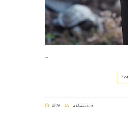
...
CO
19:36
2 Comments