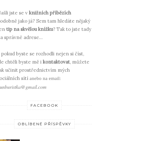
ašli jste se v
knižních příbězích
odobně jako já? Sem tam hledáte nějaký
en
tip na skvělou knížku
? Tak to jste tady
a správné adrese...
 pokud byste se rozhodli nejen si číst,
le chtěli byste mě i
kontaktovat
, můžete
ak učinit prostřednictvím mých
ociálních sítí
anebo na email:
unburistka@gmail.com
FACEBOOK
OBLÍBENÉ PŘÍSPĚVKY