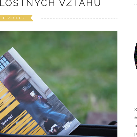
ILOSTNÝCH VZTAHŮ
FEATURED
S
e
m
j