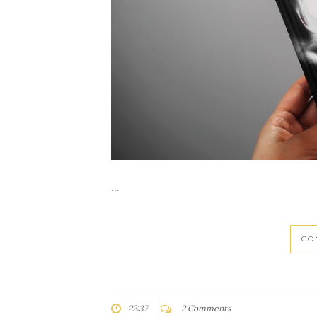
...
CO
22:37
2 Comments