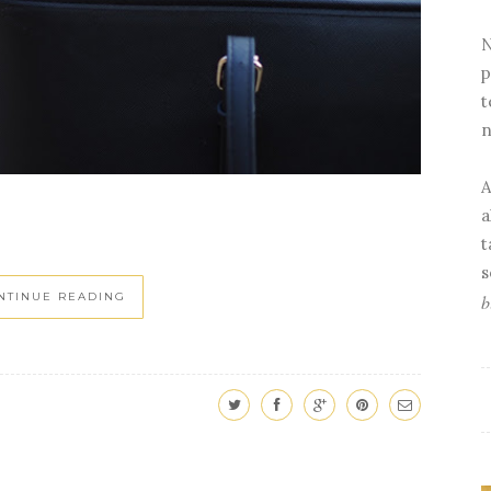
N
p
t
n
A
a
t
s
NTINUE READING
b