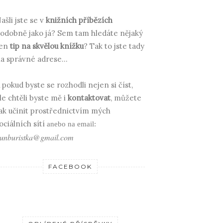
ašli jste se v
knižních příbězích
odobně jako já? Sem tam hledáte nějaký
en
tip na skvělou knížku
? Tak to jste tady
a správné adrese...
 pokud byste se rozhodli nejen si číst,
le chtěli byste mě i
kontaktovat
, můžete
ak učinit prostřednictvím mých
ociálních sítí
anebo na email:
unburistka@gmail.com
FACEBOOK