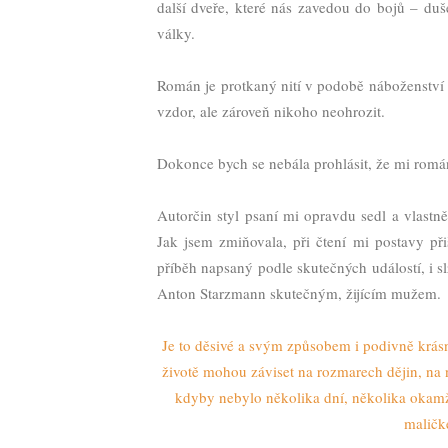
další dveře, které nás zavedou do bojů – du
války.
Román je protkaný nití v podobě náboženství a 
vzdor, ale zároveň nikoho neohrozit.
Dokonce bych se nebála prohlásit, že mi román
Autorčin styl psaní mi opravdu sedl a vlastn
Jak jsem zmiňovala, při čtení mi postavy přiš
příběh napsaný podle skutečných událostí, i s
Anton Starzmann skutečným, žijícím mužem.
Je to děsivé a svým způsobem i podivně krásné
životě mohou záviset na rozmarech dějin, na 
kdyby nebylo několika dní, několika okamži
malič