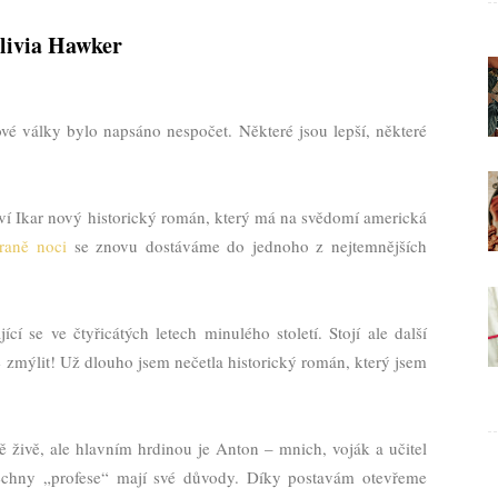
livia Hawker
é války bylo napsáno nespočet. Některé jsou lepší, některé
ví Ikar nový historický román, který má na svědomí americká
raně noci
se znovu dostáváme do jednoho z nejtemnějších
cí se ve čtyřicátých letech minulého století. Stojí ale další
 zmýlit! Už dlouho jsem nečetla historický román, který jsem
živě, ale hlavním hrdinou je Anton – mnich, voják a učitel
šechny „profese“ mají své důvody. Díky postavám otevřeme