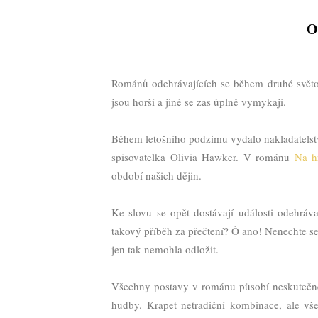
O
Románů odehrávajících se během druhé světov
jsou horší a jiné se zas úplně vymykají.
Během letošního podzimu vydalo nakladatelst
spisovatelka Olivia Hawker. V románu
Na h
období našich dějin.
Ke slovu se opět dostávají události odehrávají
takový příběh za přečtení? Ó ano! Nenechte se
jen tak nemohla odložit.
Všechny postavy v románu působí neskutečně 
hudby. Krapet netradiční kombinace, ale v