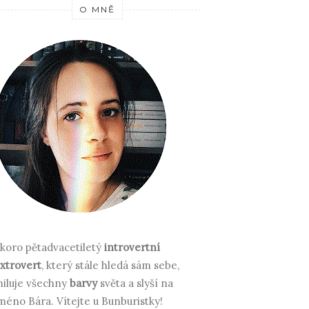
O MNĚ
koro pětadvacetiletý
introvertní
xtrovert
, který stále hledá sám sebe,
iluje všechny
barvy
světa a slyší na
méno Bára.
Vítejte u Bunburistky!