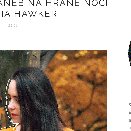
 ANEB NA HRANĚ NOCI
VIA HAWKER
22:01
S
e
m
j