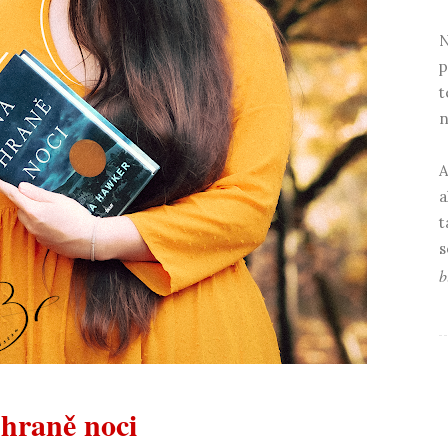
N
p
t
n
A
a
t
s
b
hraně noci