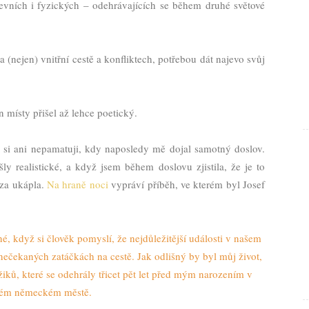
ševních i fyzických – odehrávajících se během druhé světové
(nejen) vnitřní cestě a konfliktech, potřebou dát najevo svůj
 místy přišel až lehce poetický.
ě si ani nepamatuji, kdy naposledy mě dojal samotný doslov.
ly realistické, a když jsem během doslovu zjistila, že je to
lza ukápla.
Na hraně noci
vypráví příběh, ve kterém byl Josef
, když si člověk pomyslí, že nejdůležitější události v našem
nečekaných zatáčkách na cestě. Jak odlišný by byl můj život,
ků, které se odehrály třicet pět let před mým narozením v
kém německém městě.