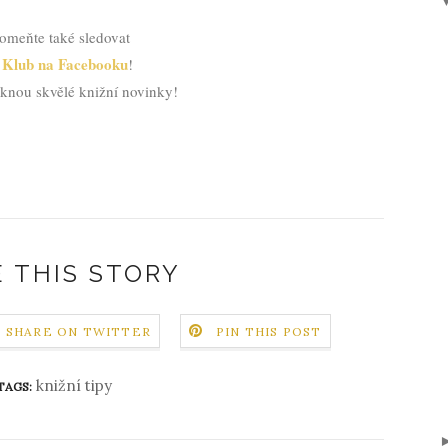
meňte také sledovat
 Klub na Facebooku
!
knou skvělé knižní novinky!
 THIS STORY
SHARE ON TWITTER
PIN THIS POST
knižní tipy
TAGS: