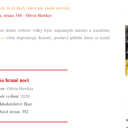
ách. Je to duch, která nás všude provází.
, strana 348 - Olivia Hawker
ěhem druhé světové války bylo napsaných mnoho a každému
oci
vřele doporučuji. Krásný, poutavý příběh, který se nedal
Na hraně noci
tor
: Olivia Hawker
ok vydání
: 2020
kladatelství
: Ikar
Počet stran: 352