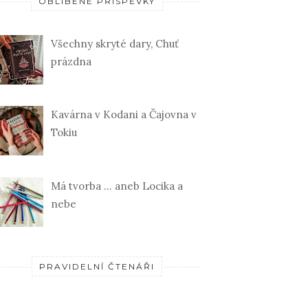
OBLÍBENÉ PŘÍSPĚVKY
Všechny skryté dary, Chuť
prázdna
Kavárna v Kodani a Čajovna v
Tokiu
Má tvorba ... aneb Locika a
nebe
PRAVIDELNÍ ČTENÁŘI