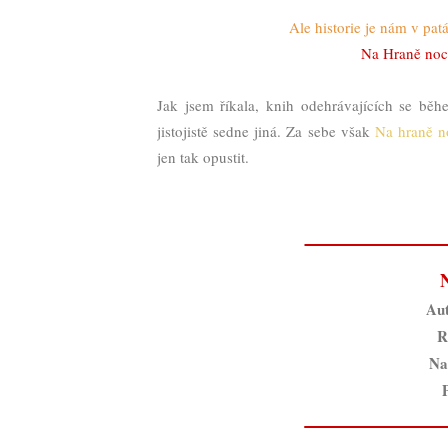
Ale historie je nám v pat
Na Hraně noci
Jak jsem říkala, knih odehrávajících se b
jistojistě sedne jiná. Za sebe však
Na hraně n
jen tak opustit.
Au
R
Na