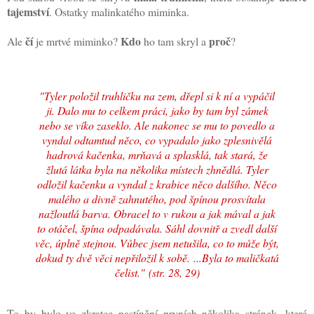
tajemství
. Ostatky malinkatého miminka.
čí
Kdo
proč
Ale
je mrtvé miminko?
ho tam skryl a
?
"Tyler položil truhličku na zem, dřepl si k ní a vypáčil
ji. Dalo mu to celkem práci, jako by tam byl zámek
nebo se víko zaseklo. Ale nakonec se mu to povedlo a
vyndal odtamtud něco, co vypadalo jako zplesnivělá
hadrová kačenka, mrňavá a splasklá, tak stará, že
žlutá látka byla na několika místech zhnědlá. Tyler
odložil kačenku a vyndal z krabice něco dalšího. Něco
malého a divně zahnutého, pod špínou prosvítala
nažloutlá barva. Obracel to v rukou a jak mával a jak
to otáčel, špína odpadávala. Sáhl dovnitř a zvedl další
věc, úplně stejnou. Vůbec jsem netušila, co to může být,
dokud ty dvě věci nepřiložil k sobě.
...
Byla to maličkatá
čelist."
(str. 28, 29)
To by bylo ve zkratce nastínění prvních několika stránek, které