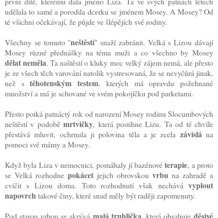
první dítě, kterému dala jméno Liza. Ta ve svých patnácti letech
udělala to samé a porodila dcerku se jménem Mosey. A Mosey? Od
té všichni očekávají, že půjde ve šlépějích své rodiny.
neštěstí
Všechny se tomuto "
" snaží zabránit. Velká s Lizou dávají
Mosey různé přednášky na téma muži a co všechno by Mosey
dělat neměla
. Ta naštěstí o kluky moc velký zájem nemá, ale přesto
je ze všech těch varování natolik vystresovaná, že se nevyčůrá jinak,
těhotenským testem
než s
, kterých má opravdu požehnané
množství a má je schované ve svém pokojíčku pod parketami.
Přesto potká patnáctý rok od narození Mosey rodinu Slocumbových
mrtvičky
neštěstí v podobě
, která postihne Lizu. Ta od té chvíle
závislá
přestává mluvit, ochrnula ji polovina těla a je zcela
na
pomoci své mámy a Mosey.
terapie
Když byla Liza v nemocnici, pomáhaly jí bazénové
, a proto
pokácet
vrbu
se Velká rozhodne
jejich obrovskou
na zahradě a
vyplout
cvičit s Lizou doma. Toto rozhodnutí však nechává
napovrch
takové činy, které snad měly být raději zapomenuty.
malá truhlička
děsivé
Pod starou vrbou se skrývá
, která obsahuje