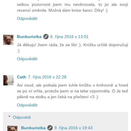
velkou pozornost jsem mu nevěnovala, to jsi ale svojí
recenzí změnila. Možná dám knize šanci. Díky! :)
Odpovědět
Bunburistka
6. října 2016 v 13:01
Já děkuju! Jsem ráda, že se líbí :). Knížku určitě doporučuji
:)
Odpovědět
Cath
7. října 2016 v 22:28
Asi osud, ale potkala jsem tuhle knížku v knihovně a hned
se po ní vrhla, protože jsem si na tebe vzpomněla :D Je teď
pěkně na stolku a jen čeká na přečtení <3 ;)
Odpovědět
Odpovědi
Bunburistka
9. října 2016 v 19:43