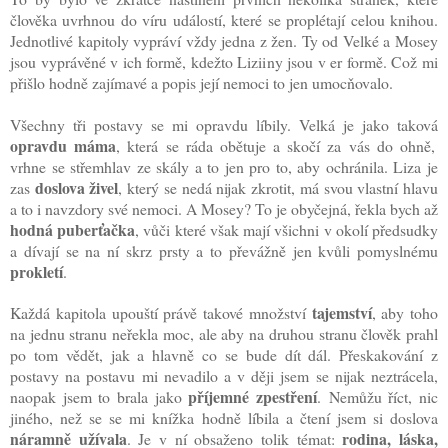
člověka uvrhnou do víru událostí, které se proplétají celou knihou
.
Jednotlivé kapitoly vypráví vždy jedna z žen. Ty od Velké a Mosey
jsou vyprávěné v ich formě, kdežto Liziiny jsou v er formě. Což mi
přišlo hodně zajímavé a popis její nemoci to jen umocňovalo.
Všechny tři postavy se mi opravdu líbily. Velká je jako taková
opravdu máma
, která se ráda obětuje a skočí za vás do ohně,
vrhne se střemhlav ze skály a to jen pro to, aby ochránila. Liza je
doslova živel
zas
, který se nedá nijak zkrotit, má svou vlastní hlavu
a to i navzdory své nemoci. A Mosey? To je obyčejná, řekla bych až
hodná puberťačka
, vůči které však mají všichni v okolí předsudky
a dívají se na ní skrz prsty a to převážně jen kvůli pomyslnému
prokletí
.
tajemství
Každá kapitola upouští právě takové množství
, aby toho
na jednu stranu neřekla moc, ale aby na druhou stranu člověk prahl
po tom vědět, jak a hlavně co se bude dít dál. Přeskakování z
postavy na postavu mi nevadilo a v ději jsem se nijak neztrácela,
příjemné zpestření
naopak jsem to brala jako
.
Nemůžu říct, nic
jiného, než se se mi knížka hodně líbila a čtení jsem si doslova
náramně užívala
rodina, láska,
. Je v ní obsaženo tolik témat: