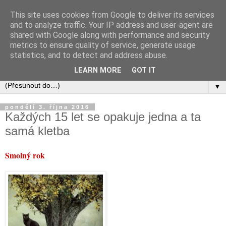
This site uses cookies from Google to deliver its services
and to analyze traffic. Your IP address and user-agent are
shared with Google along with performance and security
metrics to ensure quality of service, generate usage
statistics, and to detect and address abuse.
LEARN MORE
GOT IT
▼
pondělí 3. října 2016
Každých 15 let se opakuje jedna a ta
samá kletba
Smolný rok