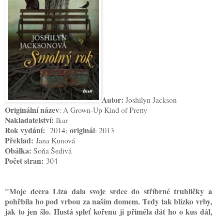
Autor:
Joshilyn Jackson
Originální název
: A Grown-Up Kind of Pretty
Nakladatelství:
Ikar
Rok vydání:
originál
2014;
: 2013
Překlad:
Jana Kunová
Obálka:
Soňa Šedivá
Počet stran:
304
"Moje dcera Liza dala svoje srdce do stříbrné truhličky a
pohřbila ho pod vrbou za naším domem. Tedy tak blízko vrby,
jak to jen šlo. Hustá spleť kořenů ji přiměla dát ho o kus dál,