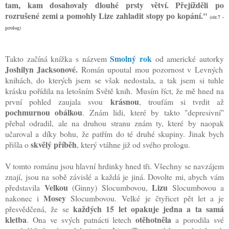
tam, kam dosahovaly dlouhé prsty větví. Přejížděli po
rozrušené zemi a pomohly Lize zahladit stopy po kopání."
(str.7 -
prolog)
Smolný rok
Takto začíná knížka s názvem
od americké autorky
Joshilyn Jacksonové.
Román upoutal mou pozornost v Levných
knihách, do kterých jsem se však nedostala, a tak jsem si tuhle
krásku pořídila na letošním Světě knih.
Musím říct, že mě hned na
krásnou
první pohled zaujala svou
, troufám si tvrdit až
pochmurnou obálkou
. Znám lidi, které by takto "depresivní"
přebal odradil, ale na druhou stranu znám ty, které by naopak
učaroval a díky bohu, že patřím do té druhé skupiny. Jinak bych
skvělý příběh
přišla o
, který vtáhne již od svého prologu.
V tomto románu jsou hlavní hrdinky hned tři. Všechny se navzájem
znají, jsou na sobě závislé a každá je jiná. Dovolte mi, abych vám
Velkou
Lizu
představila
(Ginny) Slocumbovou,
Slocumbovou a
Mosey
nakonec i
Slocumbovou.
Velké je čtyřicet pět let a je
každých 15 let opakuje jedna a ta samá
přesvědčená, že se
kletba
otěhotněla
. Ona ve svých patnácti letech
a porodila své