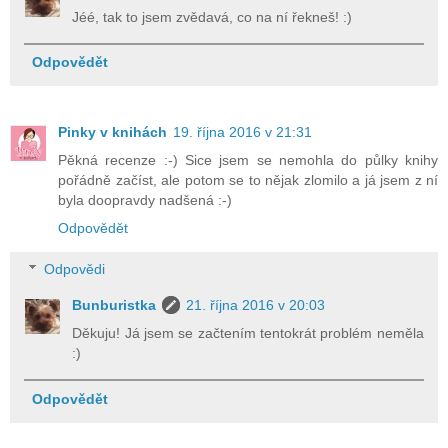
Jéé, tak to jsem zvědavá, co na ní řekneš! :)
Odpovědět
Pinky v knihách
19. října 2016 v 21:31
Pěkná recenze :-) Sice jsem se nemohla do půlky knihy
pořádně začíst, ale potom se to nějak zlomilo a já jsem z ní
byla doopravdy nadšená :-)
Odpovědět
Odpovědi
Bunburistka
21. října 2016 v 20:03
Děkuju! Já jsem se začtením tentokrát problém neměla
:)
Odpovědět