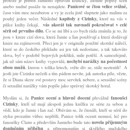
protože je příběh Jamieho opravdu kratičký, dlouhé popisy scén
Panicové se čtou velice svižně,
anebo nudné pasáže tu nenajdete.
času vám moc nezaberou
a vy je zcela jistě slupnete jako malinu za
kapitoly z Cizinky,
pouhý jeden večer. Následné
které na vás v
vás akorát tak navnadí pokračovat v celé
půlce knihy čekají,
sérii od prvního dílu.
Co se mi líbí a co bych ráda zmínila je to, že
jsou v knize cizí slova, která Jamie a Ian používají a která dodávají
knize na zajímavosti. Přeci jen je v originále použité skotské nářečí,
které se do českého překladu asi jen tak nedostane, a tak takováto
slova, byť v podobě bojových pokřiků, mile potěší. A samozřejmě,
nechybí narážky na počestnost
jak už sám název knihy vypovídá,
obou mužů
, kterou v tolika letech, světe div se, stále neztratili!
A
jestli jste Cizinku nečetli a tím pádem nevíte, jak autorka píše, vězte,
že si Diana skrze své postavy moc servítek nebere, a sexuální scény
či sexuální narážky vám popíše jako správný skotský horal.
Panice ocení a hlavně docení
fanoušci
Myslím si, že
převážně
Cizinky
, kteří už mají alespoň jednu knížku ze série za sebou a
vědí, kdo je Jamie i Ian zač. Obávám se, že čtenáři, kteří se sérií do
styku prozatím vůbec nepřišli, Panice tolik ocenit nemusí, leč pro
novela příjemným
fanoušky Claire a především Jamieho bude tato
doplněním příběhu
a připomenutím si skvělého mužského