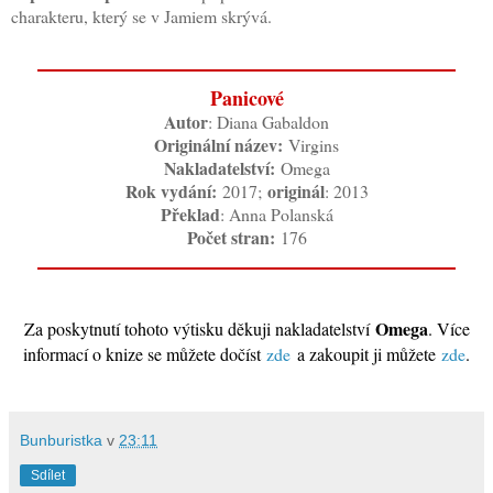
charakteru, který se v Jamiem skrývá.
Panicové
Autor
: Diana Gabaldon
Originální název:
Virgins
Nakladatelství
:
Omega
Rok vydání:
originál
2017;
: 2013
Překlad
: Anna Polanská
Počet stran:
176
Omega
Za poskytnutí tohoto výtisku děkuji nakladatelství
. Více
informací o knize se můžete dočíst
zde
a zakoupit ji můžete
zde
.
Bunburistka
v
23:11
Sdílet