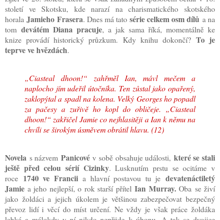
století ve Skotsku, kde narazí na charismatického skotského
Jamieho Frasera
série celkem osm dílů
horala
. Dnes má tato
a na
devátém Diana pracuje
tom
, a jak sama říká, momentálně ke
To je
knize provádí historický průzkum. Kdy knihu dokončí?
teprve ve hvězdách
.
„Ciasteal dhoon!“ zahřměl Ian, mávl mečem a
naplocho jím udeřil útočníka. Ten zůstal jako opařený,
zaklopýtal a spadl na kolena. Velký Georges ho popadl
za pačesy a zuřivě ho kopl do obličeje. „
Ciasteal
dhoon!“ zakřičel Jamie co nejhlasitěji a Ian k němu na
chvíli se širokým úsměvem obrátil hlavu. (12)
Novela
Panicové
které se stali
s názvem
v sobě obsahuje události,
ještě před celou sérií Cizinky
. Lusknutím prstu se ocitáme v
1740 ve Francii
devatenáctiletý
roce
a hlavní postavou tu je
Jamie
Ian Murray.
a jeho nejlepší, o rok starší přítel
Oba se živí
jako žoldáci a jejich úkolem je většinou zabezpečovat bezpečný
převoz lidí i věcí do míst určení. Ne vždy je však práce žoldáka
lehká a málokdy v ní nikdo nepřijde k úhonu.
A tak se dvojice