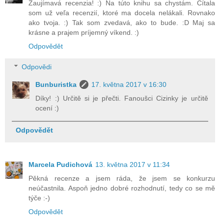
Zaujímavá recenzia! :) Na túto knihu sa chystám. Čítala
som už veľa recenzií, ktoré ma docela nelákali. Rovnako
ako tvoja. :) Tak som zvedavá, ako to bude. :D Maj sa
krásne a prajem príjemný víkend. :)
Odpovědět
Odpovědi
Bunburistka
17. května 2017 v 16:30
Díky! :) Určitě si je přečti. Fanoušci Cizinky je určitě
ocení :)
Odpovědět
Marcela Pudichová
13. května 2017 v 11:34
Pěkná recenze a jsem ráda, že jsem se konkurzu
neúčastnila. Aspoň jedno dobré rozhodnutí, tedy co se mě
týče :-)
Odpovědět