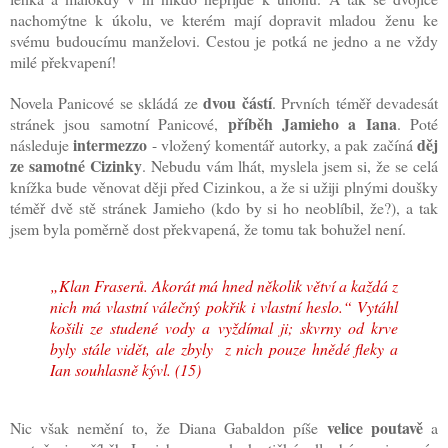
nachomýtne k úkolu, ve kterém mají dopravit mladou ženu ke
svému budoucímu manželovi. Cestou je potká ne jedno a ne vždy
milé překvapení!
dvou částí
Novela Panicové se skládá ze
. Prvních téměř devadesát
příběh Jamieho a Iana
stránek jsou samotní Panicové,
. Poté
intermezzo
děj
následuje
- vložený komentář autorky, a pak začíná
ze samotné Cizinky
. Nebudu vám lhát, myslela jsem si, že se celá
knížka bude věnovat ději před Cizinkou, a že si užiji plnými doušky
téměř dvě stě stránek Jamieho (kdo by si ho neoblíbil, že?), a tak
jsem byla poměrně dost překvapená, že tomu tak bohužel není.
„Klan Fraserů. Akorát má hned několik větví a každá z
nich má vlastní válečný pokřik i vlastní heslo.“ Vytáhl
košili ze studené vody a vyždímal ji; skvrny od krve
byly stále vidět, ale zbyly z nich pouze hnědé fleky a
Ian souhlasně kývl. (15)
velice poutavě
Nic však nemění to, že
Diana Gabaldon píše
a