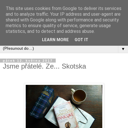
This site uses cookies from Google to deliver its services
and to analyze traffic. Your IP address and user-agent are
shared with Google along with performance and security
metrics to ensure quality of service, generate usage
statistics, and to detect and address abuse.
LEARN MORE
GOT IT
▼
pátek 12. května 2017
Jsme přátelé. Ze... Skotska