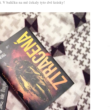
. V balíčku na mě čekaly tyto dvě krásky!