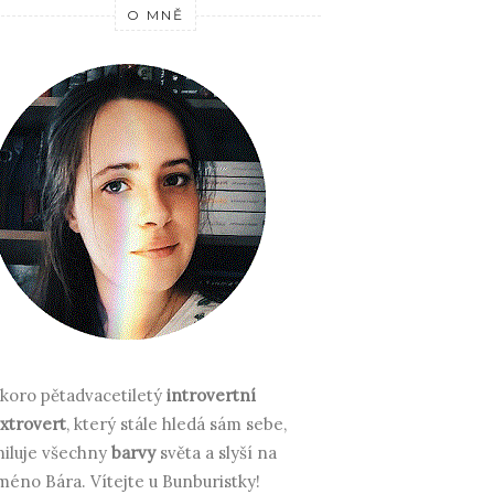
O MNĚ
koro pětadvacetiletý
introvertní
xtrovert
, který stále hledá sám sebe,
iluje všechny
barvy
světa a slyší na
méno Bára.
Vítejte u Bunburistky!