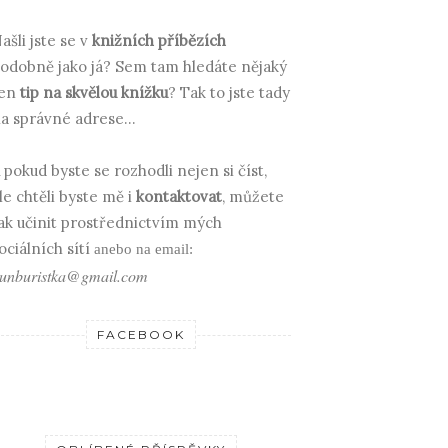
ašli jste se v
knižních příbězích
odobně jako já? Sem tam hledáte nějaký
en
tip na skvělou knížku
? Tak to jste tady
a správné adrese...
 pokud byste se rozhodli nejen si číst,
le chtěli byste mě i
kontaktovat
, můžete
ak učinit prostřednictvím mých
ociálních sítí
anebo na email:
unburistka@gmail.com
FACEBOOK