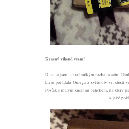
Krásný víkend všem!
Dnes tu jsem s kraťoučkým rozbalovacím člá
které pořádala Omega a světe div se, štěstí 
Pošťák s malým knižním balíčkem, na který jse
A jaké pokl