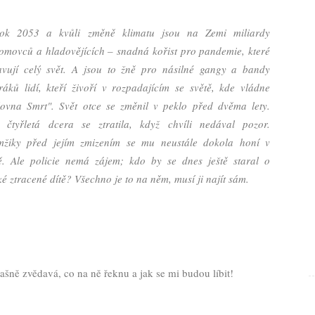
ok 2053 a kvůli změně klimatu jsou na Zemi miliardy
omovců a hladovějících – snadná kořist pro pandemie, které
avují celý svět. A jsou to žně pro násilné gangy a bandy
ráků lidí, kteří živoří v rozpadajícím se světě, kde vládne
lovna Smrt". Svět otce se změnil v peklo před dvěma lety.
 čtyřletá dcera se ztratila, když chvíli nedával pozor.
žiky před jejím zmizením se mu neustále dokola honí v
ě. Ale policie nemá zájem; kdo by se dnes ještě staral o
ké ztracené dítě? Všechno je to na něm, musí ji najít sám.
ašně zvědavá, co na ně řeknu a jak se mi budou líbit!