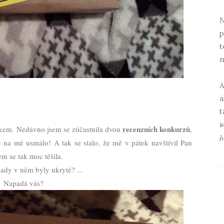
N
p
t
n
A
a
t
s
recenzních konkurzů
nkem. Nedávno jsem se zúčastnila dvou
,
b
se na mě usmálo! A tak se stalo, že mě v pátek navštívil Pan
m se tak moc těšila.
ady v něm byly ukryté? ...
Napadá vás?