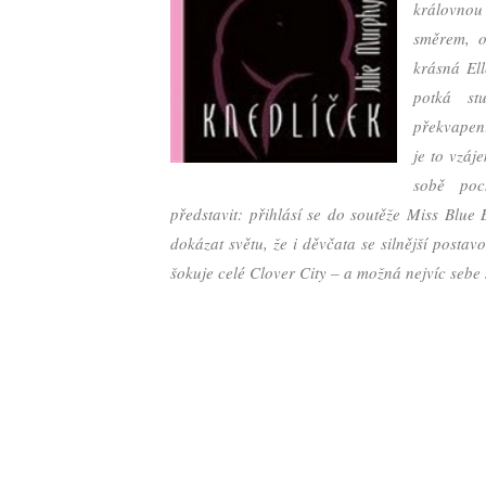
královnou
směrem, o
krásná Ell
potká st
překvapení
je to vzáj
sobě poc
představit: přihlásí se do soutěže Miss Blu
dokázat světu, že i děvčata se silnější posta
šokuje celé Clover City – a možná nejvíc sebe