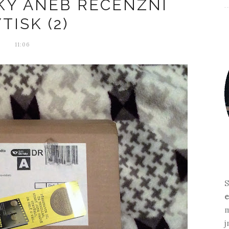
KY ANEB RECENZNÍ
TISK (2)
11:06
S
e
m
j