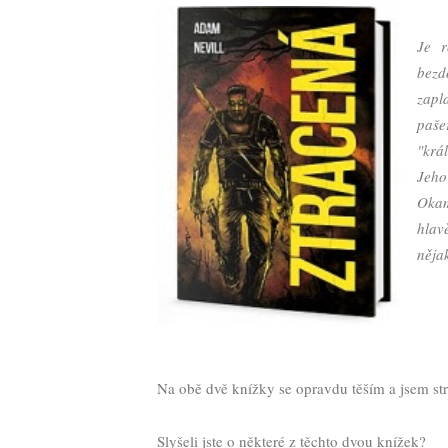
Je r
bezd
zapl
paše
"krá
Jeho
Okam
hlav
něja
Na obě dvě knížky se opravdu těším a jsem str
Slyšeli jste o některé z těchto dvou knížek?