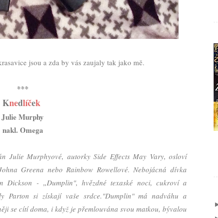
rasavice jsou a zda by vás zaujaly tak jako mě.
***
K
ne
d
líč
e
k
Julie Murphy
nakl. Omega
n Julie Murphyové, autorky Side Effects May Vary, osloví
Johna Greena nebo Rainbow Rowellové. Nebojácná dívka
n Dickson - „Dumplin", hvězdné texaské noci, cukroví a
ly Parton si získají vaše srdce.
"Dumplin" má nadváhu a
ěji se cítí doma, i když je přemlouvána svou matkou, bývalou