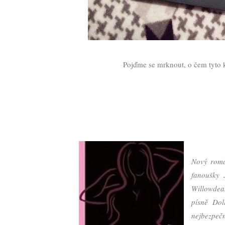
Pojďme se mrknout, o čem tyto k
Nový romá
fanoušky 
Willowdea
písně Dol
nejbezpečn