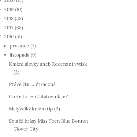
2020
(13)
►
2019
(10)
►
2018
(38)
►
2017
(68)
►
2016
(51)
▼
prosince
(7)
►
listopadu
(9)
▼
Knižní úlovky aneb Recenzní výtisk
(3)
Právě čtu ... Ztracená
Co že to ten Citátovník je?
MalýVelký knižní tip (3)
Soutěž krásy Miss Teen Blue Bonnet
Clover City