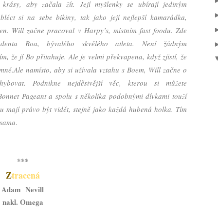
 krásy, aby začala žít. Její myšlenky se ubírají jediným
bléct si na sebe bikiny, tak jako její nejlepší kamarádka,
en. Will začne pracoval v Harpy’s, místním fast foodu. Zde
udenta Boa, bývalého skvělého atleta. Není žádným
m, že jí Bo přitahuje. Ale je velmi překvapena, když zjistí, že
emné.Ale namísto, aby si užívala vztahu s Boem, Will začne o
hybovat. Podnikne nejděsivější věc, kterou si můžete
e Bonnet Pageant a spolu s několika podobnými dívkami touží
vou mají právo být vidět, stejně jako každá hubená holka. Tím
 sama
.
***
Z
tracená
Adam Nevill
nakl. Omega