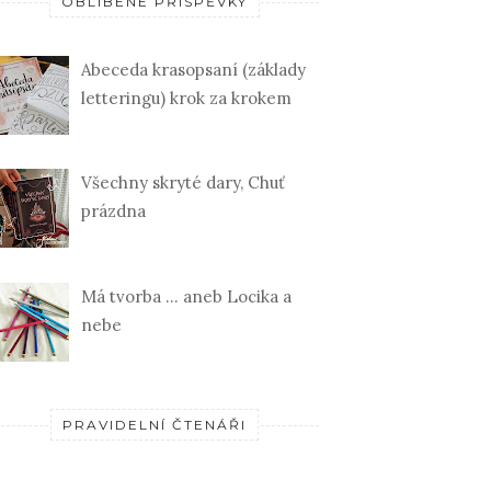
OBLÍBENÉ PŘÍSPĚVKY
Abeceda krasopsaní (základy
letteringu) krok za krokem
Všechny skryté dary, Chuť
prázdna
Má tvorba ... aneb Locika a
nebe
PRAVIDELNÍ ČTENÁŘI