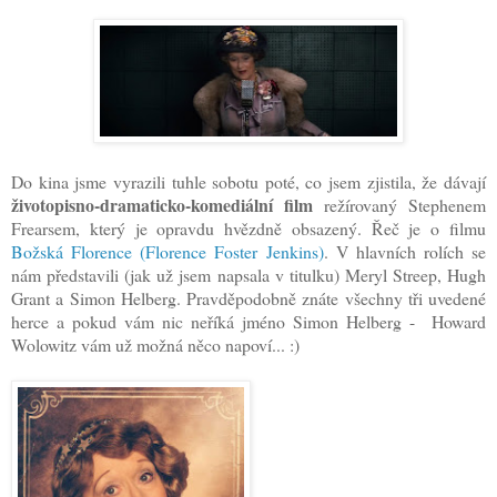
D
o kina jsme vyrazili tuhle sobotu poté, co jsem zjistila, že dávají
životopisno-dramaticko-komediální film
režírovaný Stephenem
Frearsem
, který je opravdu hvězdně obsazený. Řeč je o filmu
Božská Florence (Florence Foster Jenkins)
. V hlavních rolích se
nám představili (jak už jsem napsala v titulku) Meryl Streep, Hugh
Grant a Simon Helberg. Pravděpodobně znáte všechny tři uvedené
herce a pokud vám nic neříká jméno Simon Helberg - Howard
Wolowitz vám už možná něco napoví... :)