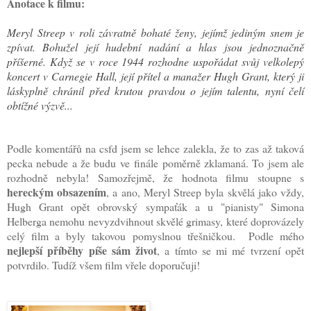
Anotace k filmu:
Meryl Streep v roli závratně bohaté ženy, jejímž jediným snem je
zpívat. Bohužel její hudební nadání a hlas jsou jednoznačně
příšerné. Když se v roce 1944 rozhodne uspořádat svůj velkolepý
koncert v Carnegie Hall, její přítel a manažer Hugh Grant, který ji
láskyplně chránil před krutou pravdou o jejím talentu, nyní čelí
obtížné výzvě...
Podle komentářů na csfd jsem se lehce zalekla, že to zas až taková
pecka nebude a že budu ve finále poměrně zklamaná. To jsem ale
rozhodně nebyla! Samozřejmě, že hodnota filmu stoupne s
hereckým obsazením
, a ano, Meryl Streep byla skvělá jako vždy,
Hugh Grant opět obrovský sympaťák a u "pianisty" Simona
Helberga nemohu nevyzdvihnout skvělé grimasy, které doprovázely
celý film a byly takovou pomyslnou třešničkou. Podle mého
nejlepší příběhy píše sám život
, a tímto se mi mé tvrzení opět
potvrdilo. Tudíž všem film vřele doporučuji!