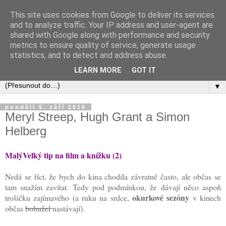
This site uses cookies from Google to deliver its services
and to analyze traffic. Your IP address and user-agent are
shared with Google along with performance and security
metrics to ensure quality of service, generate usage
statistics, and to detect and address abuse.
LEARN MORE
GOT IT
▼
pondělí 5. září 2016
Meryl Streep, Hugh Grant a Simon
Helberg
MalýVelký tip na film a knížku (2)
Nedá se říct, že bych do kina chodila závratně často, ale občas se
tam snažím zavítat. Tedy pod podmínkou, že dávají něco aspoň
okurkové sezóny
trošičku zajímavého (a ruku na srdce,
v kinech
občas
bohužel
nastávají).