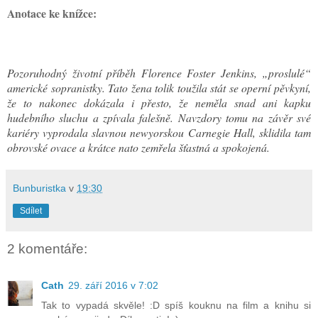
Anotace ke knížce:
Pozoruhodný životní příběh Florence Foster Jenkins, „proslulé“
americké sopranistky. Tato žena tolik toužila stát se operní pěvkyní,
že to nakonec dokázala i přesto, že neměla snad ani kapku
hudebního sluchu a zpívala falešně. Navzdory tomu na závěr své
kariéry vyprodala slavnou newyorskou Carnegie Hall, sklidila tam
obrovské ovace a krátce nato zemřela šťastná a spokojená.
Bunburistka
v
19:30
Sdílet
2 komentáře:
Cath
29. září 2016 v 7:02
Tak to vypadá skvěle! :D spíš kouknu na film a knihu si