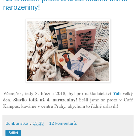
narozeniny!
Yoli
Včerejšek, tedy 8. března 2018, byl pro nakladatelství
velký
Slavilo totiž už 4. narozeniny!
den.
Sešli jsme se proto v Café
Kampus, kavárně v centru Prahy, abychom to řádně oslavili!
Bunburistka
v
13:33
12 komentářů:
Sdílet