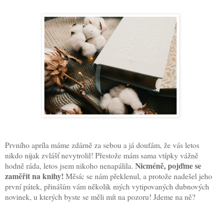
Prvního apríla máme zdárně za sebou a já doufám, že vás letos
nikdo nijak zvlášť nevytrolil! Přestože mám sama vtípky vážně
Nicméně, pojďme se
hodně ráda, letos jsem nikoho nenapálila.
zaměřit na knihy!
Měsíc se nám překlenul, a protože nadešel jeho
první pátek, přináším vám několik mých vytipovaných dubnových
novinek, u kterých byste se měli mít na pozoru! Jdeme na ně?