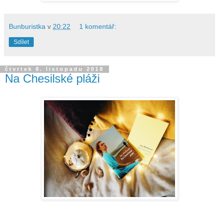
Bunburistka
v
20:22
1 komentář:
Sdílet
čtvrtek 8. listopadu 2018
Na Chesilské pláži