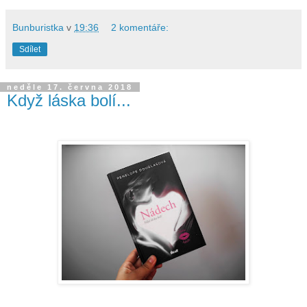
Bunburistka
v
19:36
2 komentáře:
Sdílet
neděle 17. června 2018
Když láska bolí...