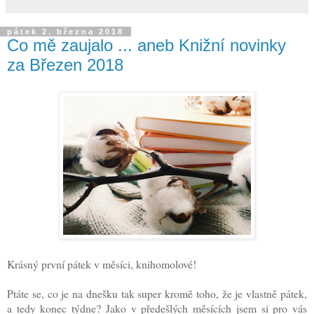
pátek 2. března 2018
Co mě zaujalo ... aneb Knižní novinky
za Březen 2018
Krásný první pátek v měsíci, knihomolové!
Ptáte se, co je na dnešku tak super kromě toho, že je vlastně pátek,
a tedy konec týdne? Jako v předešlých měsících jsem si pro vás