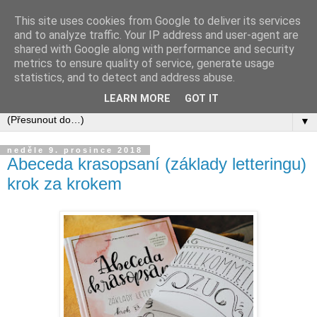
This site uses cookies from Google to deliver its services
and to analyze traffic. Your IP address and user-agent are
shared with Google along with performance and security
metrics to ensure quality of service, generate usage
statistics, and to detect and address abuse.
LEARN MORE
GOT IT
▼
neděle 9. prosince 2018
Abeceda krasopsaní (základy letteringu)
krok za krokem