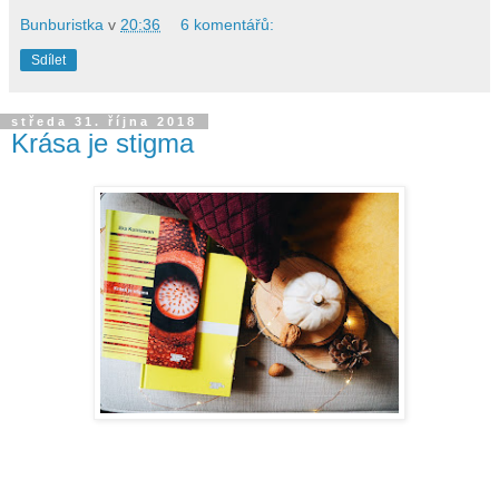
Bunburistka
v
20:36
6 komentářů:
Sdílet
středa 31. října 2018
Krása je stigma