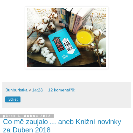
Bunburistka
v
14:28
12 komentářů:
Sdílet
pátek 6. dubna 2018
Co mě zaujalo ... aneb Knižní novinky
za Duben 2018