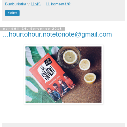
Bunburistka
v
11:45
11 komentářů:
Sdílet
pondělí 16. července 2018
...hourtohour.notetonote@gmail.com