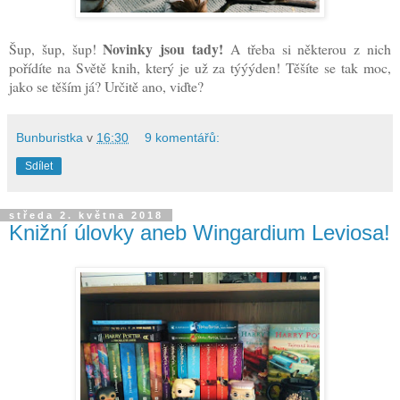
Novinky jsou tady!
Šup, šup, šup!
A třeba si některou z nich
pořídíte na Světě knih, který je už za týýýden! Těšíte se tak moc,
jako se těším já? Určitě ano, viďte?
Bunburistka
v
16:30
9 komentářů:
Sdílet
středa 2. května 2018
Knižní úlovky aneb Wingardium Leviosa!