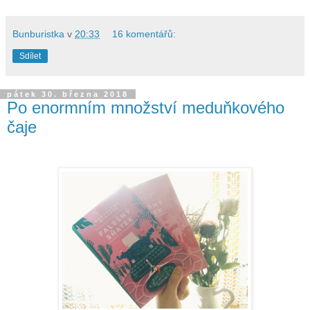
Bunburistka
v
20:33
16 komentářů:
Sdílet
pátek 30. března 2018
Po enormním množství meduňkového
čaje