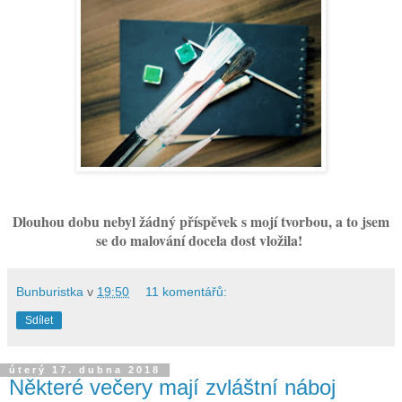
Dlouhou dobu nebyl žádný příspěvek s mojí tvorbou, a to jsem
se do malování docela dost vložila!
Bunburistka
v
19:50
11 komentářů:
Sdílet
úterý 17. dubna 2018
Některé večery mají zvláštní náboj