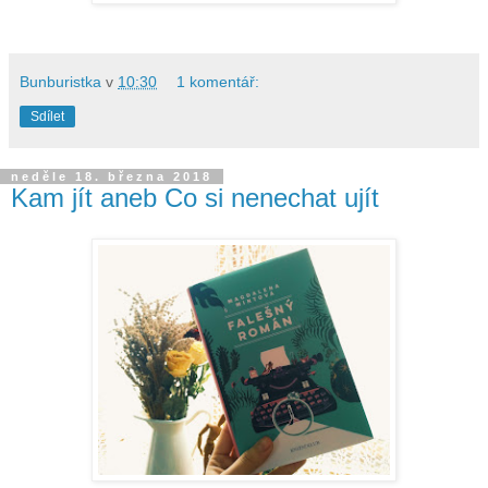
Bunburistka
v
10:30
1 komentář:
Sdílet
neděle 18. března 2018
Kam jít aneb Co si nenechat ujít