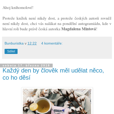
Ahoj knihomolové!
Protože knížek není nikdy dost, a protože českých autorů rovněž
není nikdy dost, chci vás nalákat na pondělní autogramiádu, kde v
Magdalena Mintová
hlavní roli bude právě česká autorka
!
Bunburistka
v
12:22
4 komentáře:
Sdílet
sobota 17. března 2018
Každý den by člověk měl udělat něco,
co ho děsí