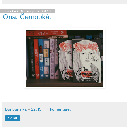
čtvrtek 9. srpna 2018
Ona. Černooká.
Bunburistka
v
22:45
4 komentáře:
Sdílet