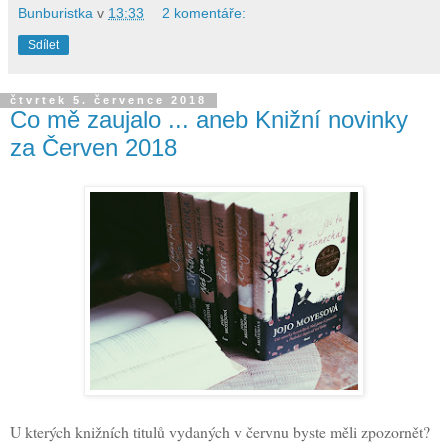
Bunburistka
v
13:33
2 komentáře:
Sdílet
čtvrtek 5. července 2018
Co mě zaujalo ... aneb Knižní novinky
za Červen 2018
U kterých knižních titulů vydaných v červnu byste měli zpozornět?