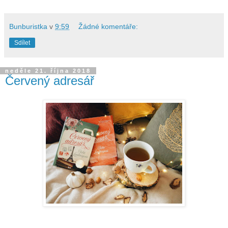
Bunburistka
v
9:59
Žádné komentáře:
Sdílet
neděle 21. října 2018
Červený adresář