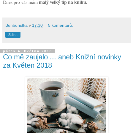
malý velký tip na knihu.
Dnes pro vás mám
Bunburistka
v
17:30
5 komentářů:
Sdílet
pátek 4. května 2018
Co mě zaujalo ... aneb Knižní novinky
za Květen 2018