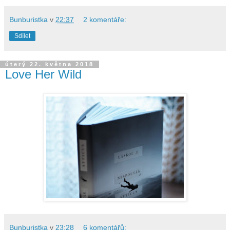
Bunburistka
v
22:37
2 komentáře:
Sdílet
úterý 22. května 2018
Love Her Wild
Bunburistka
v
23:28
6 komentářů: