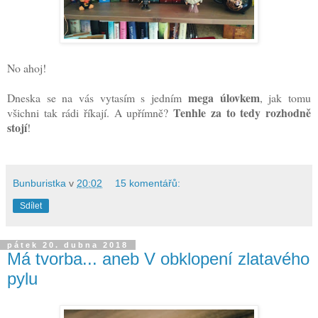
No ahoj!
mega úlovkem
Dneska se na vás vytasím s jedním
, jak tomu
Tenhle za to tedy rozhodně
všichni tak rádi říkají. A upřímně?
stojí
!
Bunburistka
v
20:02
15 komentářů:
Sdílet
pátek 20. dubna 2018
Má tvorba... aneb V obklopení zlatavého
pylu