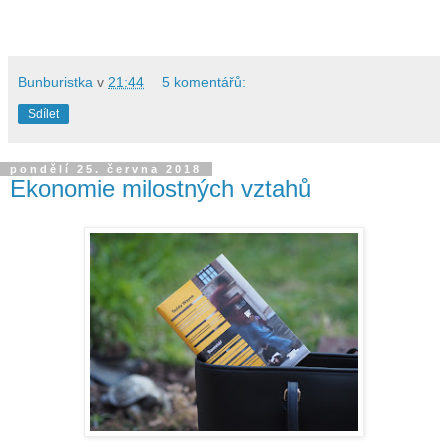
Bunburistka
v
21:44
5 komentářů:
Sdílet
pondělí 25. června 2018
Ekonomie milostných vztahů