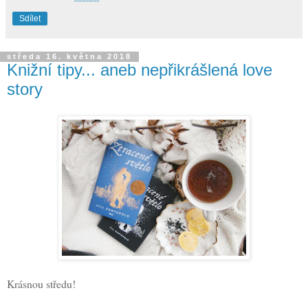
Sdílet
středa 16. května 2018
Knižní tipy... aneb nepřikrášlená love
story
Krásnou středu!