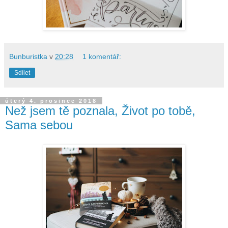
Bunburistka
v
20:28
1 komentář:
Sdílet
úterý 4. prosince 2018
Než jsem tě poznala, Život po tobě,
Sama sebou