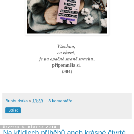
Všechno,
co chceš,
,
je na opačné straně strachu
připomněla si.
(304)
Bunburistka
v
13:39
3 komentáře:
Sdílet
čtvrtek 8. března 2018
Na křídlech příběhů aneb krásné čtvrté