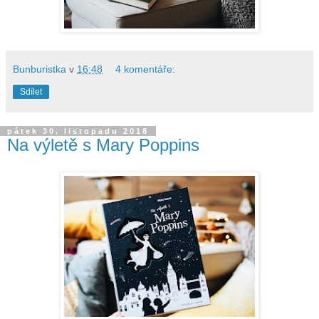
Bunburistka
v
16:48
4 komentáře:
Sdílet
pátek 30. listopadu 2018
Na výletě s Mary Poppins