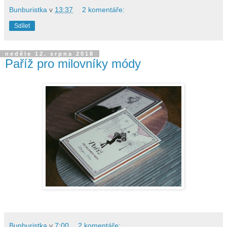
Bunburistka
v
13:37
2 komentáře:
Sdílet
neděle 12. srpna 2018
Paříž pro milovníky módy
Bunburistka
v
7:00
2 komentáře: