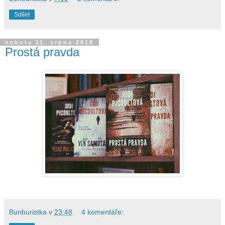
Sdílet
sobota 11. srpna 2018
Prostá pravda
Bunburistka
v
23:48
4 komentáře: