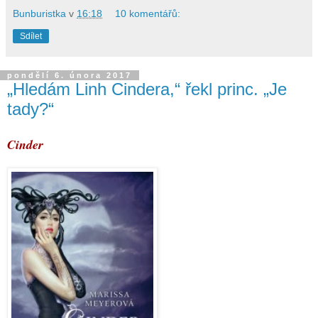
Bunburistka
v
16:18
10 komentářů:
Sdílet
pondělí 6. února 2017
„Hledám Linh Cindera,“ řekl princ. „Je
tady?“
Cinder