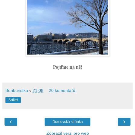
Pojďme na ně!
Bunburistka
v
21:08
20 komentářů:
Sdílet
‹
›
Domovská stránka
Zobrazit verzi pro web