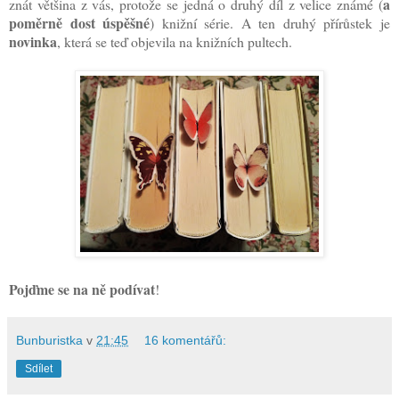
a
znát většina z vás, protože se jedná o druhý díl z velice známé (
poměrně dost úspěšné
) knižní série. A ten druhý přírůstek je
novinka
, která se teď objevila na knižních pultech.
Pojďme se na ně podívat
!
Bunburistka
v
21:45
16 komentářů:
Sdílet