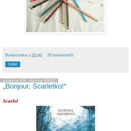
Bunburistka
v
20:40
20 komentářů:
Sdílet
sobota 25. února 2017
„Bonjour, Scarletko!“
Scarlet