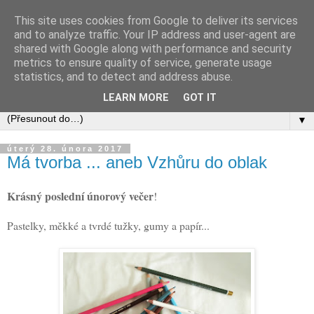
This site uses cookies from Google to deliver its services
and to analyze traffic. Your IP address and user-agent are
shared with Google along with performance and security
metrics to ensure quality of service, generate usage
statistics, and to detect and address abuse.
LEARN MORE
GOT IT
▼
úterý 28. února 2017
Má tvorba ... aneb Vzhůru do oblak
Krásný poslední únorový večer
!
Pastelky, měkké a tvrdé tužky, gumy a papír...