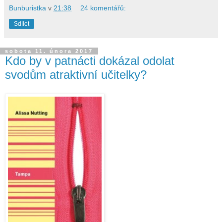
Bunburistka
v
21:38
24 komentářů:
Sdílet
sobota 11. února 2017
Kdo by v patnácti dokázal odolat
svodům atraktivní učitelky?