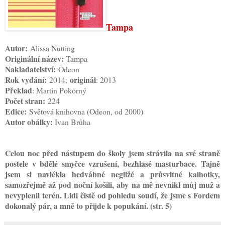
Tampa
Autor:
Alissa Nutting
Originální název:
Tampa
Nakladatelství:
Odeon
Rok vydání:
originál
2014;
: 2013
Překlad
: Martin Pokorný
Počet stran:
224
Edice:
Světová knihovna (Odeon, od 2000)
Autor o
bálky:
Ivan Brůha
Celou noc před nástupem do školy jsem strávila na své straně
postele v bdělé smyčce vzrušení, bezhlasé masturbace. Tajně
jsem si navlékla hedvábné negližé a průsvitné kalhotky,
samozřejmě až pod noční košili, aby na mě nevnikl můj muž a
nevyplenil terén. Lidi čistě od pohledu soudí, že jsme s Fordem
dokonalý pár, a mně to přijde k popukání. (str. 5)