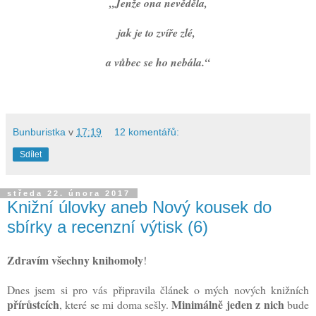
„Jenže ona nevěděla,
jak je to zvíře zlé,
a vůbec se ho nebála.“
Bunburistka
v
17:19
12 komentářů:
Sdílet
středa 22. února 2017
Knižní úlovky aneb Nový kousek do
sbírky a recenzní výtisk (6)
Zdravím všechny knihomoly
!
Dnes jsem si pro vás připravila článek o mých nových knižních
přírůstcích
Minimálně jeden z nich
, které se mi doma sešly.
bude