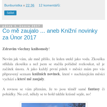
Bunburistka
v
22:36
12 komentářů:
Sdílet
pátek 3. února 2017
Co mě zaujalo ... aneb Knižní novinky
za Únor 2017
Zdravím všechny knihomoly
!
Nevím jak vám, ale mně přišlo, že leden utekl jako voda. Zkouška
střídala zkoušku a než jsem se stačila pořádně rozkoukat, už je
začátek února. A jako každý první pátek v měsíci mám pro vás
knižních novinek
připravený seznam
, které v nacházejícím měsíci
které mě zaujaly
vychází a
.
fantasy
A rovnou se vám přiznám, že to jsou téměř samé
či
pohádky. Nu což, někdy se to hold takhle krásně sejde, no!