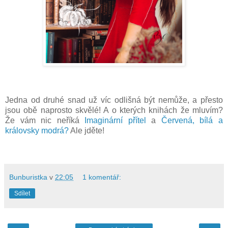
Jedna od druhé snad už víc odlišná být nemůže, a přesto
jsou obě naprosto skvělé! A o kterých knihách že mluvím?
Že vám nic neříká
Imaginární přítel
a
Červená, bílá a
královsky modrá?
Ale jděte!
Bunburistka
v
22:05
1 komentář:
Sdílet