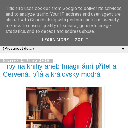
This site uses cookies from Google to deliver its services
and to analyze traffic. Your IP address and user-agent are
shared with Google along with performance and security
metrics to ensure quality of service, generate usage
statistics, and to detect and address abuse.
LEARN MORE
GOT IT
▼
čtvrtek 1. října 2020
Tipy na knihy aneb Imaginární přítel a
Červená, bílá a královsky modrá