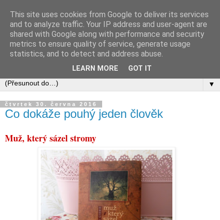
This site uses cookies from Google to deliver its services
and to analyze traffic. Your IP address and user-agent are
shared with Google along with performance and security
metrics to ensure quality of service, generate usage
statistics, and to detect and address abuse.
LEARN MORE
GOT IT
▼
čtvrtek 30. června 2016
Co dokáže pouhý jeden člověk
Muž, který sázel stromy