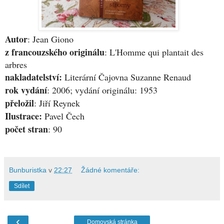
Aut
or
: Jean Giono
z francouzského originálu
: L'Homme qui plantait des
arbres
nakladatelství:
Literární Čajovna Suzanne Renaud
rok vydání
: 2006; vydání originálu: 1953
přeložil
: Jiří Reynek
Ilustrace:
Pavel Čech
počet stran
: 90
Bunburistka
v
22:27
Žádné komentáře:
Sdílet
‹
Domovská stránka