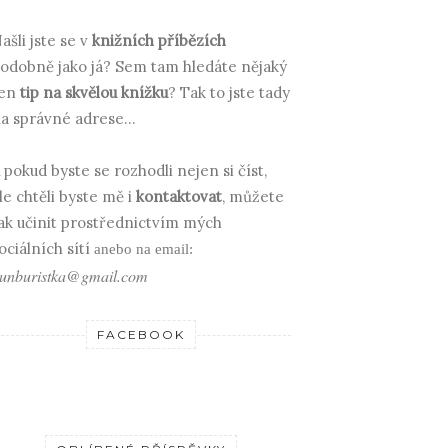
ašli jste se v
knižních příbězích
odobně jako já? Sem tam hledáte nějaký
en
tip na skvělou knížku
? Tak to jste tady
a správné adrese...
 pokud byste se rozhodli nejen si číst,
le chtěli byste mě i
kontaktovat
, můžete
ak učinit prostřednictvím mých
ociálních sítí
anebo na email:
unburistka@gmail.com
FACEBOOK