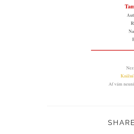
Tam
Aut
R
Na
Nez
Knižní
Ať vám neuni
SHARE