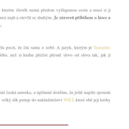
e kterém člověk nemá předem vyšlapanou cestu a musí si ji
Je zároveň příběhem o lásce a
usí najít a otevřít se druhým.
h.
ěla pocit, že čtu sama o sobě. A jazyk, kterým je
Tamařino
ho, než si knihu přečíst přesně slovo od slova tak, jak ji
í česká autorka, a upřímně doufám, že ještě napíše spoustu
elký dík putuje do nakladatelství
YOLI
, které obě její knihy