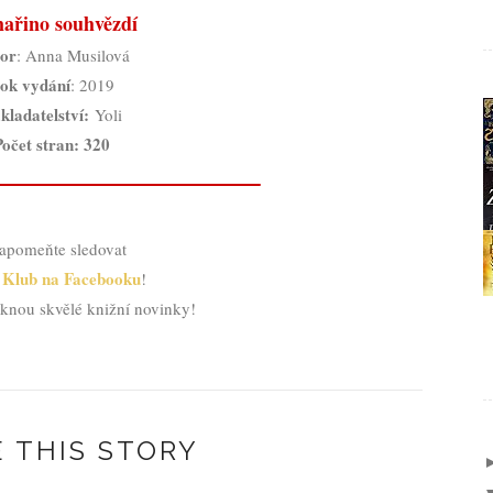
ařino souhvězdí
or
: Anna Musilová
ok vydání
: 2019
kladatelství
:
Yoli
Počet stran: 320
apomeňte sledovat
 Klub na Facebooku
!
knou skvělé knižní novinky!
 THIS STORY