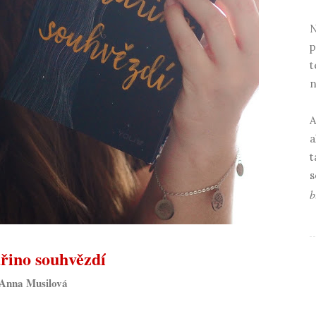
N
p
t
n
A
a
t
s
b
řino souhvězdí
Anna Musilová