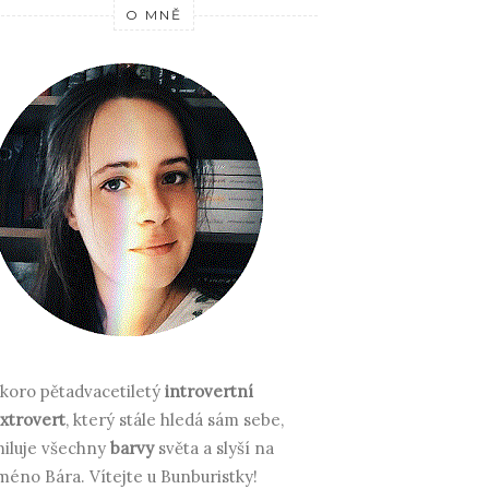
O MNĚ
koro pětadvacetiletý
introvertní
xtrovert
, který stále hledá sám sebe,
iluje všechny
barvy
světa a slyší na
méno Bára.
Vítejte u Bunburistky!