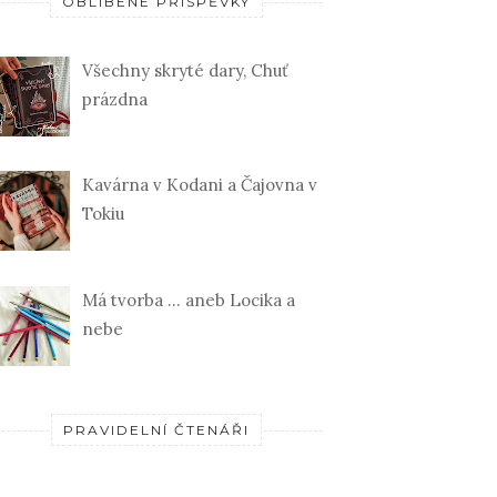
OBLÍBENÉ PŘÍSPĚVKY
Všechny skryté dary, Chuť
prázdna
Kavárna v Kodani a Čajovna v
Tokiu
Má tvorba ... aneb Locika a
nebe
PRAVIDELNÍ ČTENÁŘI