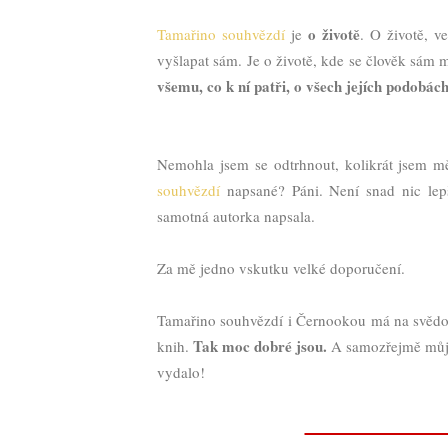
o životě
Tamařino souhvězdí
je
. O životě, v
vyšlapat sám. Je o životě, kde se člověk sám m
všemu, co k ní patři, o všech jejích podobác
Nemohla jsem se odtrhnout, kolikrát jsem m
souhvězdí
napsané? Páni. Není snad nic lepší
samotná autorka napsala.
Za mě jedno vskutku velké doporučení.
Tamařino souhvězdí i Černookou má na svědom
Tak moc dobré jsou.
knih.
A samozřejmě můj v
vydalo!