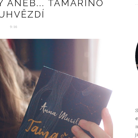
Y ANEB... TAMAŘINO
UHVĚZDÍ
9:16
S
e
m
j