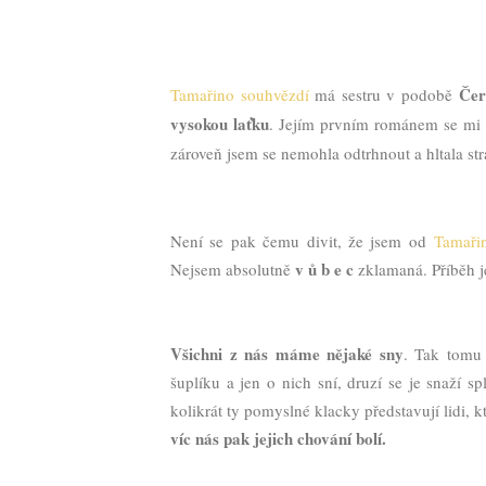
Čer
Tamařino souhvězdí
má sestru v podobě
vysokou laťku
. Jejím prvním románem se mi 
zároveň jsem se nemohla odtrhnout a hltala st
Není se pak čemu divit, že jsem od
Tamaři
v ů b e c
Nejsem absolutně
zklamaná. Příběh 
Všichni z nás máme nějaké sny
. Tak tomu 
šuplíku a jen o nich sní, druzí se je snaží s
kolikrát ty pomyslné klacky představují lidi,
víc nás pak jejich chování bolí.