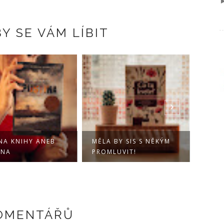
Y SE VÁM LÍBIT
 NA KNIHY ANEB
MĚLA BY SIS S NĚKÝM
JEJÍ 
INA
PROMLUVIT!
KOMENTÁŘŮ