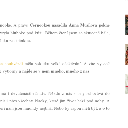
nooké
Černookou nasadila Anna Musilová pěkně
. A právě
vryla hluboko pod kůži. Během čtení jsem se skutečně bála,
ránku za stránkou.
na souhvězdí
měla vskutku velká očekávání. A víte vy co?
a najde se v něm mnoho, mnoho z nás.
je výborný
má i devatenáctiletá Liv. Někdo z nás si sny schovává do
plnit i přes všechny klacky, které jim život hází pod nohy. A
a o to
 kteří nám jsou mnohdy nejblíž. Nebo by aspoň měli být,