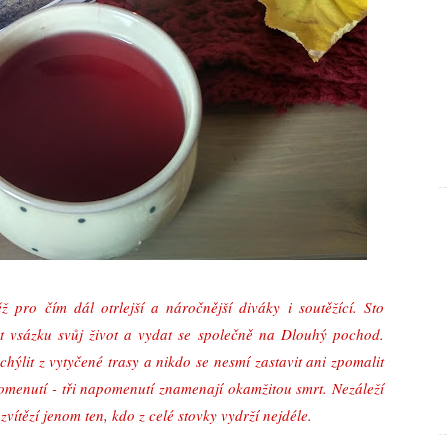
pro čím dál otrlejší a náročnější diváky i soutěžící. Sto
 vsázku svůj život a vydat se společně na Dlouhý pochod.
hýlit z vytyčené trasy a nikdo se nesmí zastavit ani zpomalit
pomenutí - tři napomenutí znamenají okamžitou smrt. Nezáleží
zvítězí jenom ten, kdo z celé stovky vydrží nejdéle.