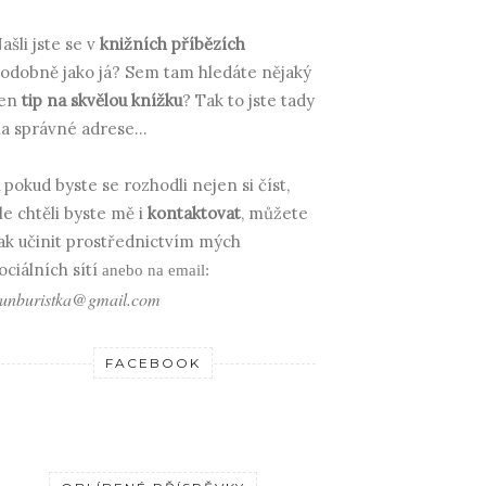
ašli jste se v
knižních příbězích
odobně jako já? Sem tam hledáte nějaký
en
tip na skvělou knížku
? Tak to jste tady
a správné adrese...
 pokud byste se rozhodli nejen si číst,
le chtěli byste mě i
kontaktovat
, můžete
ak učinit prostřednictvím mých
ociálních sítí
anebo na email:
unburistka@gmail.com
FACEBOOK