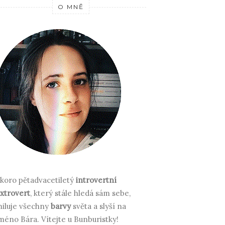
O MNĚ
koro pětadvacetiletý
introvertní
xtrovert
, který stále hledá sám sebe,
iluje všechny
barvy
světa a slyší na
méno Bára.
Vítejte u Bunburistky!