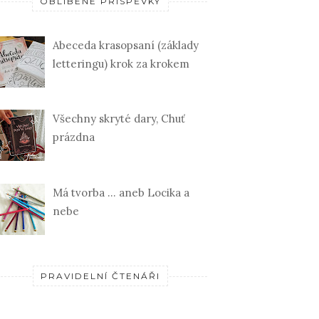
OBLÍBENÉ PŘÍSPĚVKY
Abeceda krasopsaní (základy
letteringu) krok za krokem
Všechny skryté dary, Chuť
prázdna
Má tvorba ... aneb Locika a
nebe
PRAVIDELNÍ ČTENÁŘI