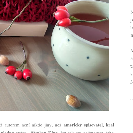
N
p
t
n
A
a
t
s
b
americký spisovatel, král
ož autorem není nikdo jiný, než
e plodný autor
Stephen King
-
. Jen tak pro zajímavost, jeho