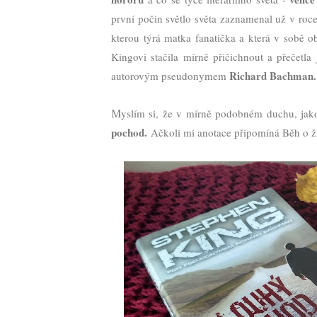
první počin světlo světa zaznamenal už v ro
kterou týrá matka fanatička a která v sobě 
Kingovi stačila mírně přičichnout a přečetl
Richard Bachman.
autorovým pseudonymem
yslím si, že v mírně podobném duchu, jak
M
pochod.
Ačkoli mi anotace připomíná Běh o živ