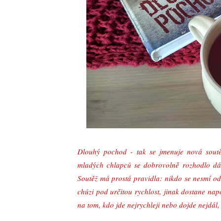
Dlouhý pochod - tak se jmenuje nová soutěž 
mladých chlapců se dobrovolně rozhodlo dát
Soutěž má prostá pravidla: nikdo se nesmí odc
chůzi pod určitou rychlost, jinak dostane na
na tom, kdo jde nejrychleji nebo dojde nejdál, 