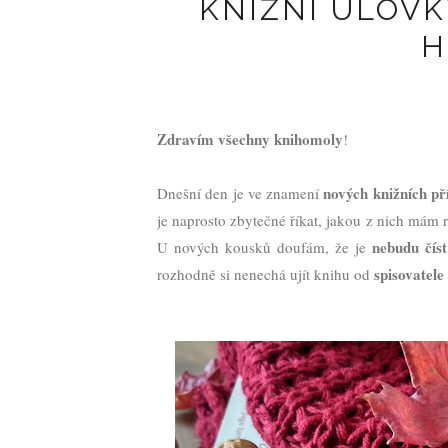
KNIŽNÍ ÚLOVK
H
Zdravím všechny knihomoly
!
nových knižních př
Dnešní den je ve znamení
je naprosto zbytečné říkat, jakou z nich mám r
nebudu číst
U nových kousků doufám, že je
spisovatele
rozhodně si nenechá ujít knihu od