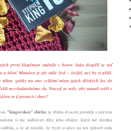
ejich první klopýtnutí změnilo v horor. Jako dospělí se teď
 štěstí. Minulost je ale stále živá – živější, než by si přáli.
e táhne zpátky na ono zvláštní místo jejich dětských let, do
elili nezvladatelnému zlu. Vracejí se tedy, aby stanuli tváří v
žou se jí postavit i dnes?
"kingovskou" sbírku
svou
, je sbírka dvaceti povídek s názvem
ebudeme si nic nalhávat) díky jeho obálce, která mě zkrátka
alíbila, a to až natolik, že bych si něco na ten způsob ráda