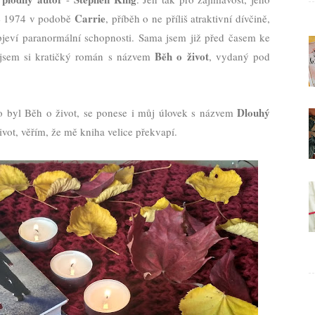
Carrie
ce 1974 v podobě
, příběh o ne příliš atraktivní dívčině,
objeví paranormální schopnosti. Sama jsem již před časem ke
Běh o život
a jsem si kratičký román s názvem
, vydaný pod
Dlouhý
o byl Běh o život, se ponese i můj úlovek s názvem
ot, věřím, že mě kniha velice překvapí.