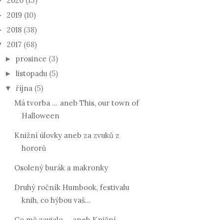
2020
(13)
►
2019
(10)
►
2018
(38)
►
2017
(68)
▼
prosince
(3)
►
listopadu
(5)
►
října
(5)
▼
Má tvorba ... aneb This, our town of
Halloween
Knižní úlovky aneb za zvuků z
hororů
Osolený burák a makronky
Druhý ročník Humbook, festivalu
knih, co hýbou vaš...
Co mě zaujalo ... aneb Knižní