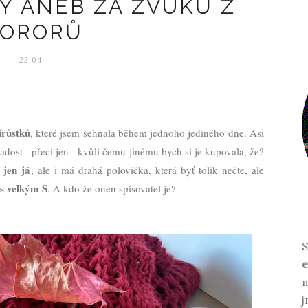
Y ANEB ZA ZVUKŮ Z
ORORŮ
22:04
írůstků
, které jsem sehnala během jednoho jediného dne. Asi
adost - přeci jen - kvůli čemu jinému bych si je kupovala, že?
 jen já
, ale i má drahá polovička, která byť tolik nečte, ale
 s velkým S
. A kdo že onen spisovatel je?
S
e
m
j