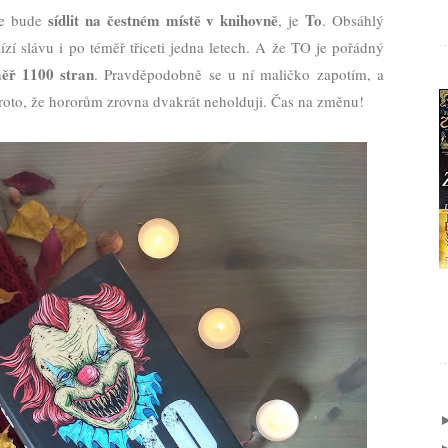
sídlit na čestném místě v knihovně
To
ne bude
, je
. Obsáhlý
lízí slávu i po téměř třiceti jedna letech. A že TO je pořádný
měř 1100 stran
. Pravděpodobně se u ní maličko zapotím, a
roto, že hororům zrovna dvakrát neholduji. Čas na změnu!