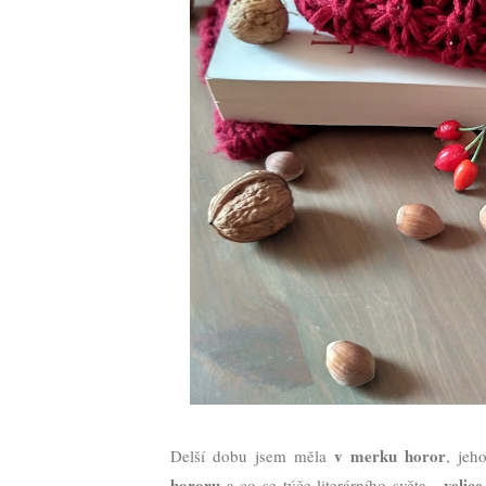
v merku horor
Delší dobu jsem měla
, jeh
hororu
velic
a co se týče literárního světa -