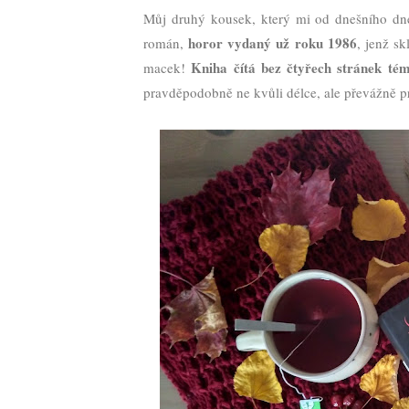
Můj druhý kousek, který mi od dnešního d
horor vydaný už roku 1986
román,
, jenž sk
Kniha čítá bez čtyřech stránek té
macek!
pravděpodobně ne kvůli délce, ale převážně p