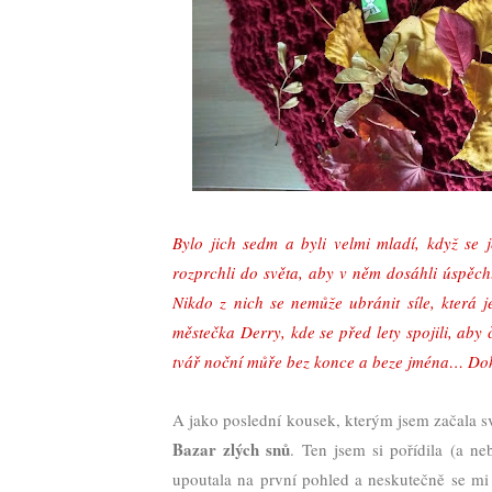
Bylo jich sedm a byli velmi mladí, když se j
rozprchli do světa, aby v něm dosáhli úspěchu a
Nikdo z nich se nemůže ubránit síle, která j
městečka Derry, kde se před lety spojili, aby č
tvář noční můře bez konce a beze jména… Doká
A jako poslední kousek, kterým jsem začala 
Bazar zlých snů
. Ten jsem si pořídila (a n
upoutala na první pohled a neskutečně se mi z