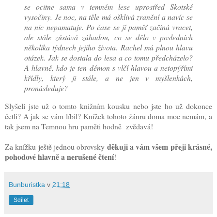
se ocitne sama v temném lese uprostřed Skotské
vysočiny. Je noc, na těle má ošklivá zranění a navíc se
na nic nepamatuje. Po čase se jí paměť začíná vracet,
ale stále zůstává záhadou, co se dělo v posledních
několika týdnech jejího života. Rachel má plnou hlavu
otázek. Jak se dostala do lesa a co tomu předcházelo?
A hlavně, kdo je ten démon s vlčí hlavou a netopýřími
křídly, který ji stále, a ne jen v myšlenkách,
pronásleduje?
Slyšeli jste už o tomto knižním kousku nebo jste ho už dokonce
četli? A jak se vám líbil? Knížek tohoto žánru doma moc nemám, a
tak jsem na Temnou hru paměti hodně zvědavá!
děkuji a vám všem přeji krásné,
Za knížku ještě jednou obrovsky
pohodové hlavně a nerušené čtení
!
Bunburistka
v
21:18
Sdílet