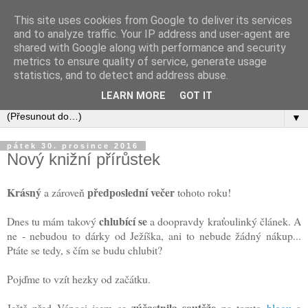
This site uses cookies from Google to deliver its services
and to analyze traffic. Your IP address and user-agent are
shared with Google along with performance and security
metrics to ensure quality of service, generate usage
statistics, and to detect and address abuse.
LEARN MORE
GOT IT
▼
pátek 30. prosince 2016
Nový knižní přírůstek
Krásný
předposlední večer
a zároveň
tohoto roku!
chlubící se
Dnes tu mám takový
a doopravdy kraťoulinký článek. A
ne - nebudou to dárky od Ježíška, ani to nebude žádný nákup...
Ptáte se tedy, s čím se budu chlubit?
Pojďme to vzít hezky od začátku.
zúčastnila soutěže
Ještě před Vánoci jsem se
na tomto
blogu
a