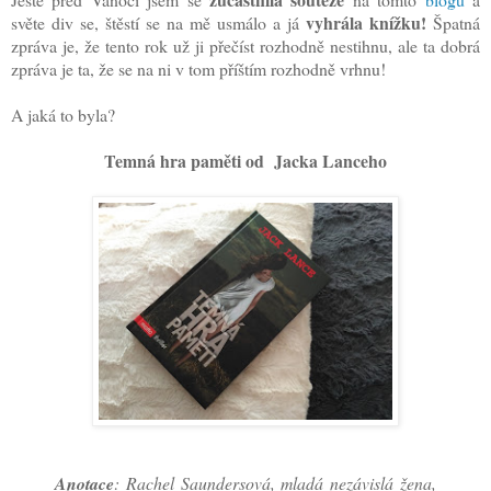
vyhrála knížku!
světe div se, štěstí se na mě usmálo a já
Špatná
zpráva je, že tento rok už ji přečíst rozhodně nestihnu, ale ta dobrá
zpráva je ta, že se na ni v tom příštím rozhodně vrhnu!
A jaká to byla?
Temná hra paměti od Jacka Lanceho
Anotace
: Rachel Saundersová, mladá nezávislá žena,