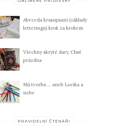
OBLÍBENÉ PŘÍSPĚVKY
Abeceda krasopsaní (základy
letteringu) krok za krokem
Všechny skryté dary, Chuť
prázdna
Má tvorba ... aneb Locika a
nebe
PRAVIDELNÍ ČTENÁŘI