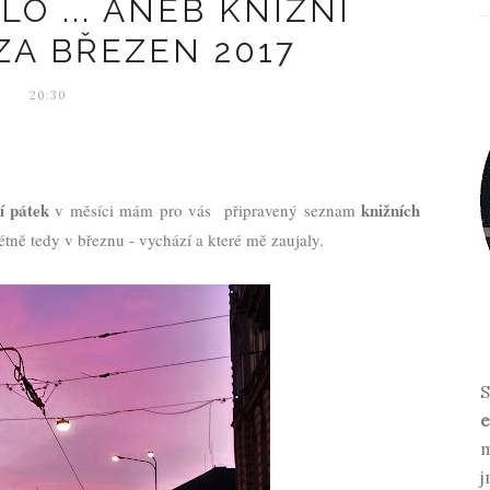
O ... ANEB KNIŽNÍ
ZA BŘEZEN 2017
20:30
í pátek
knižních
v měsíci mám pro vás připravený seznam
étně tedy v březnu - vychází a které mě zaujaly.
S
e
m
j