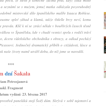
á pocit, že štěstí jí konečně začíná přát, když získá místo
ii a seznámí se s mužem, jemuž matka odkázala pozoruhodný
odobně mistrovské dílo španělského malíře Isaaca Roblese.
ustne spleť záhad a klamů, takže Odelle brzy neví, komu
je pravda. Klíč k ní se ztrácí někde v bouřlivých časech těsně
álkou ve Španělsku, kde v chudé vesnici spolu s rodiči tráví
ve, dcera vídeňského obchodníka s obrazy, a odkud pochází
Picassovi. Jedinečný dramatický příběh o ctižádosti, lásce a
jak naše životy nutně utváří doba, do níž jsme se narodili.
***
sm
dní
Šakala
iam Petrosjanová
nakl. Fragment
datum vydání: 23. března 2017
prostřed paneláků stojí Šedý dům. Skrývá v sobě tajemství a