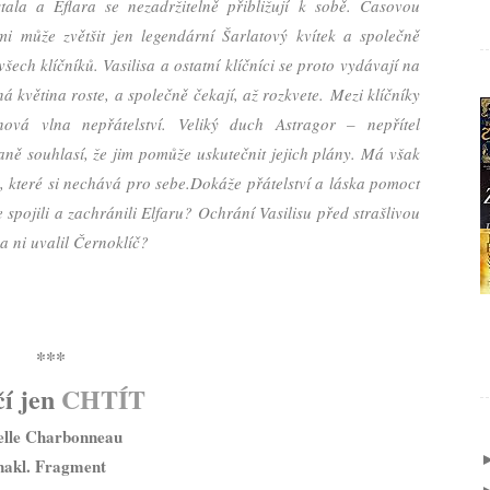
ala a Eflara se nezadržitelně přibližují k sobě. Časovou
mi může zvětšit jen legendární Šarlatový kvítek a společně
šech klíčníků. Vasilisa a ostatní klíčníci se proto vydávají na
ná květina roste, a společně čekají, až rozkvete.
Mezi klíčníky
ová vlna nepřátelství. Veliký duch Astragor – nepřítel
ně souhlasí, že jim pomůže uskutečnit jejich plány. Má však
, které si nechává pro sebe.
Dokáže přátelství a láska pomoct
 spojili a zachránili Elfaru? Ochrání Vasilisu před strašlivou
a ni uvalil Černoklíč?
***
čí jen
CHTÍT
elle Charbonneau
nakl. Fragment