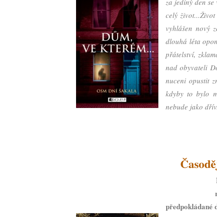
za jediný den se 
celý život...
Život
vyhlášen nový z
dlouhá léta opom
přátelství, zkla
nad obyvateli Do
nuceni opustit 
kdyby to bylo m
nebude jako dřív
Časodě
předpokládané 