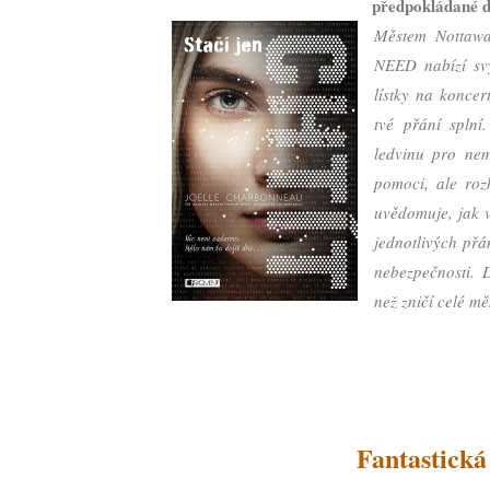
předpokládané d
Městem Nottawa 
NEED nabízí svý
lístky na konce
tvé přání splní
ledvinu pro nem
pomoci, ale roz
uvědomuje, jak v
jednotlivých přá
nebezpečnosti.
D
než zničí celé m
Fantastick