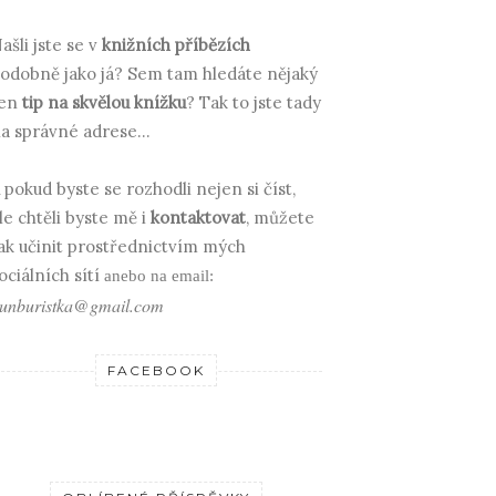
ašli jste se v
knižních příbězích
odobně jako já? Sem tam hledáte nějaký
en
tip na skvělou knížku
? Tak to jste tady
a správné adrese...
 pokud byste se rozhodli nejen si číst,
le chtěli byste mě i
kontaktovat
, můžete
ak učinit prostřednictvím mých
ociálních sítí
anebo na email:
unburistka@gmail.com
FACEBOOK