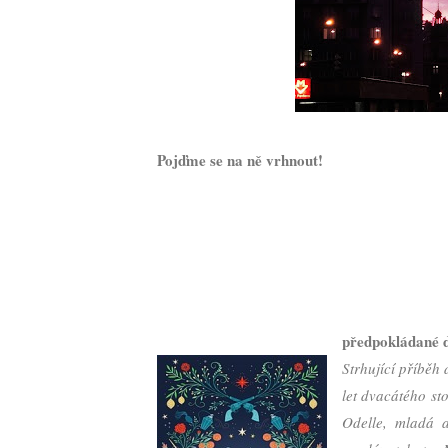
Pojďme se na ně vrhnout!
předpokládané 
Strhující příběh
let dvacátého st
Odelle, mladá a