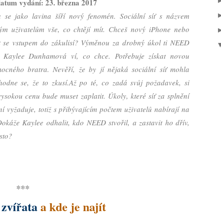
atum vydání: 23. března 2017
se jako lavina šíří nový fenomén. Sociální síť s názvem
m uživatelům vše, co chtějí mít. Chceš nový iPhone nebo
rt se vstupem do zákulisí? Výměnou za drobný úkol ti NEED
.
Kaylee Dunhamová ví, co chce. Potřebuje získat novou
ocného bratra. Nevěří, že by jí nějaká sociální síť mohla
hodne se, že to zkusí.
Až po té, co zadá svůj požadavek, si
ysokou cenu bude muset zaplatit. Úkoly, které síť za splnění
ní vyžaduje, totiž s přibývajícím počtem uživatelů nabírají na
okáže Kaylee odhalit, kdo NEED stvořil, a zastavit ho dřív,
ěsto?
***
á
zvířata
a kde je najít