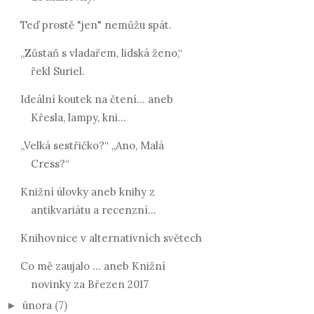
Teď prostě "jen" nemůžu spát.
„Zůstaň s vladařem, lidská ženo,“
řekl Suriel.
Ideální koutek na čtení... aneb
Křesla, lampy, kni...
„Velká sestřičko?“ „Ano, Malá
Cress?“
Knižní úlovky aneb knihy z
antikvariátu a recenzní...
Knihovnice v alternativních světech
Co mě zaujalo ... aneb Knižní
novinky za Březen 2017
února
(7)
►