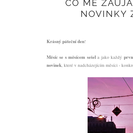
CO MĚ ZAUJAL
NOVINKY 
Krásný páteční den
!
Měsíc se s měsícem sešel
prvn
a jako každý
novinek
, které v nadcházejícím měsíci - konkr