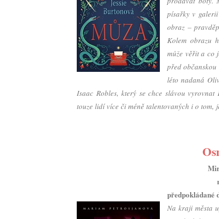
prodávat boty. M
písařky v galer
obraz – pravděp
Kolem obrazu ho
může věřit a co 
před občanskou v
léto nadaná Oli
Isaac Robles, který se chce slávou vyrovnat 
touze lidí více či méně talentovaných i o tom, 
O
Mir
předpokládané 
Na kraji města u