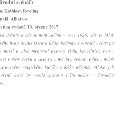
ůvodní scénář)
e Kathleen Rowling
nakl. Albatros
atum vydání: 13. března 2017
cká zvířata a kde je najít začíná v roce 1926, kdy se Mlok
ého hraje držitel Oscara Eddie Redmayne – vrací z cesty po
ž našel a zdokumentoval pestrou škálu kouzelných tvorů.
taví v New Yorku a zase by z něj bez nehody odjel… nebýt
ztraceného magického kufříku a útěku několika Mlokových
tvoření, která by mohla způsobit světu nečarů i čarodějů
y.