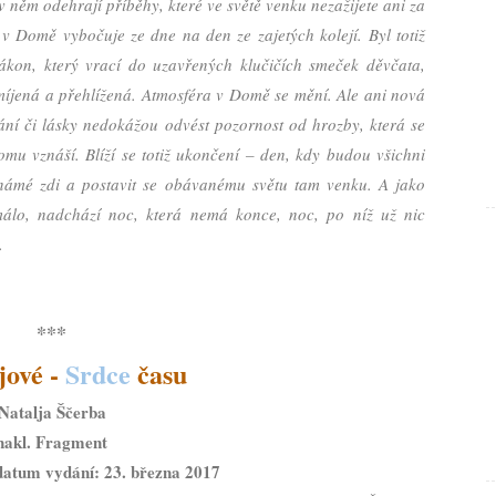
v něm odehrají příběhy, které ve světě venku nezažijete ani za
 v Domě vybočuje ze dne na den ze zajetých kolejí. Byl totiž
ákon, který vrací do uzavřených klučičích smeček děvčata,
íjená a přehlížená. Atmosféra v Domě se mění. Ale ani nová
mání či lásky nedokážou odvést pozornost od hrozby, která se
mu vznáší. Blíží se totiž ukončení – den, kdy budou všichni
známé zdi a postavit se obávanému světu tam venku. A jako
álo, nadchází noc, která nemá konce, noc, po níž už nic
.
***
jové -
Srdce
času
Natalja Ščerba
nakl. Fragment
datum vydání: 23. března 2017