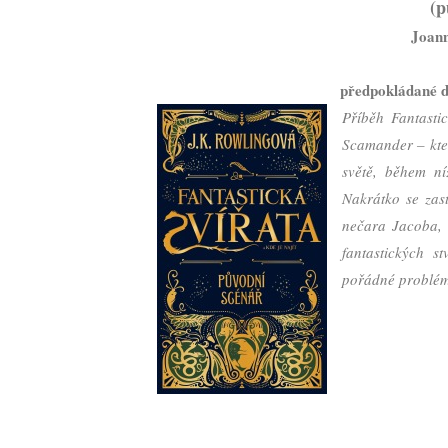
(p
Joann
předpokládané d
Příběh Fantasti
Scamander – kter
světě, během ní
Nakrátko se zas
nečara Jacoba, 
fantastických s
pořádné problém