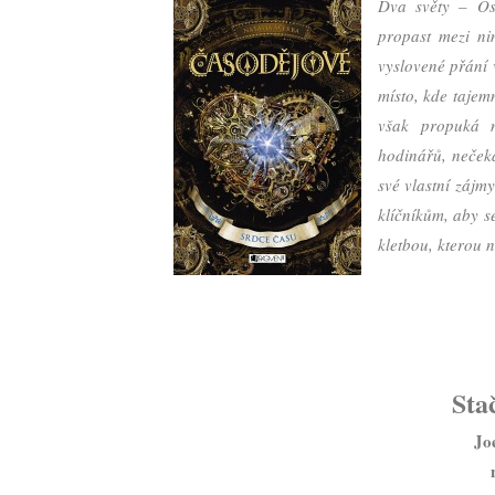
Dva světy – Ost
propast mezi ni
vyslovené přání v
místo, kde tajem
však propuká n
hodinářů, nečeka
své vlastní zájmy
klíčníkům, aby se
kletbou, kterou n
Sta
Jo