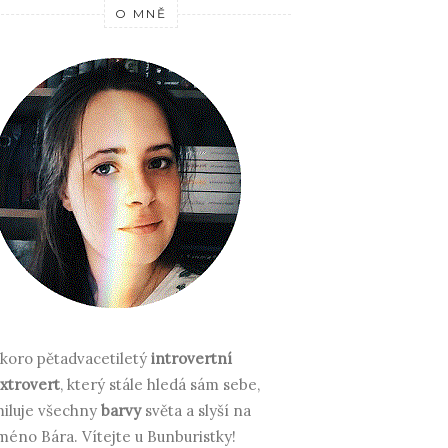
O MNĚ
koro pětadvacetiletý
introvertní
xtrovert
, který stále hledá sám sebe,
iluje všechny
barvy
světa a slyší na
méno Bára.
Vítejte u Bunburistky!