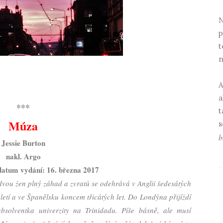
N
p
t
n
A
a
***
t
Múza
s
b
Jessie Burton
nakl. Argo
datum vydání: 16. března 2017
 dvou žen plný záhad a zvratů se odehrává v Anglii šedesátých
oletí a ve Španělsku koncem třicátých let. Do Londýna přijíždí
bsolventka univerzity na Trinidadu. Píše básně, ale musí