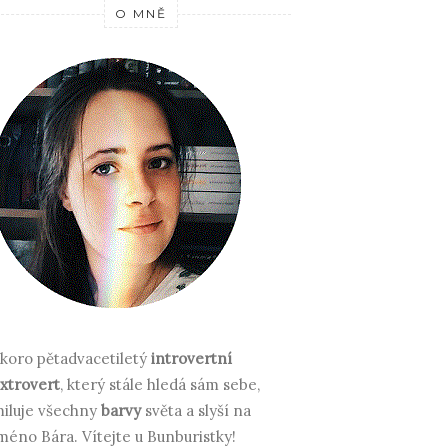
O MNĚ
koro pětadvacetiletý
introvertní
xtrovert
, který stále hledá sám sebe,
iluje všechny
barvy
světa a slyší na
méno Bára.
Vítejte u Bunburistky!