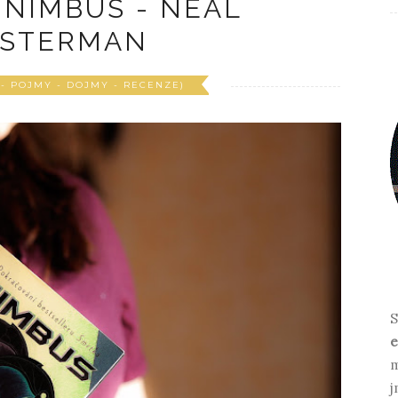
 NIMBUS - NEAL
STERMAN
 - POJMY - DOJMY - RECENZE)
S
e
m
j