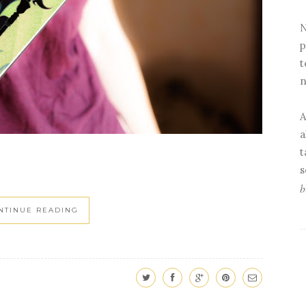
N
p
t
n
A
a
t
s
b
NTINUE READING