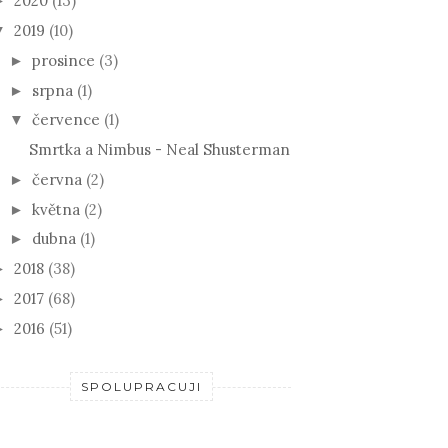
2020
(13)
►
2019
(10)
▼
prosince
(3)
►
srpna
(1)
►
července
(1)
▼
Smrtka a Nimbus - Neal Shusterman
června
(2)
►
května
(2)
►
dubna
(1)
►
2018
(38)
►
2017
(68)
►
2016
(51)
►
SPOLUPRACUJI