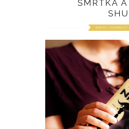
SMRTKA A
SHU
KNIHY (SHRNUTÍ