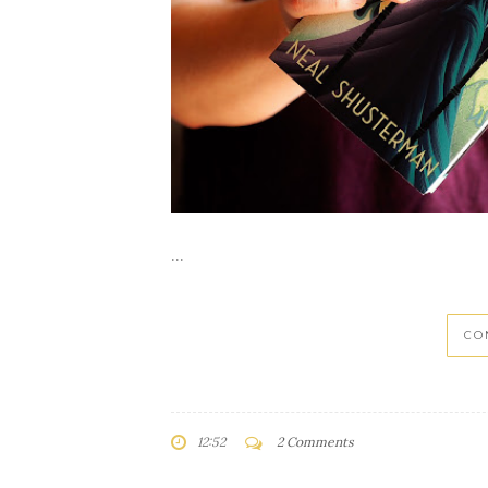
...
CO
12:52
2 Comments