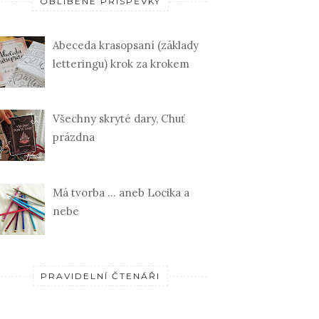
OBLÍBENÉ PŘÍSPĚVKY
Abeceda krasopsaní (základy
letteringu) krok za krokem
Všechny skryté dary, Chuť
prázdna
Má tvorba ... aneb Locika a
nebe
PRAVIDELNÍ ČTENÁŘI