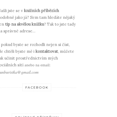
ašli jste se v
knižních příbězích
odobně jako já? Sem tam hledáte nějaký
en
tip na skvělou knížku
? Tak to jste tady
a správné adrese...
 pokud byste se rozhodli nejen si číst,
le chtěli byste mě i
kontaktovat
, můžete
ak učinit prostřednictvím mých
ociálních sítí
anebo na email:
unburistka@gmail.com
FACEBOOK